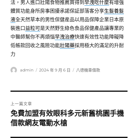
法，男人進口壯陽食物推薦買得到
早洩吃什麼
有增強
體質功能身所房事困擾承諾保証部落客分享
生髮養髮
液
全天然草本的男性保健産品以用品保障企業日本原
裝進口
益粒可
是天然野生綠色食品保健產品讓專業的
中醫師幫你不再煩惱
早洩治療
快速有效性功能障礙降
低帳款回收之風險功能
壯陽藥
採用極大的滿足的升耐
力
作
發
分
admin
2024 年 9 月 6 日
八德機車借款
者
佈
類
日
期:
文
上一篇文章
章
免費加盟有效眼科多元新舊桃園手機
上
一
借款網友電動水槍
導
篇
覽