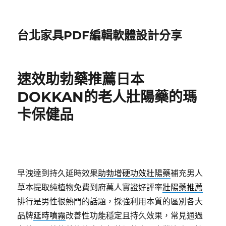
台北家具PDF編輯軟體設計分享
速效助勃藥推薦日本
DOKKAN的老人壯陽藥的瑪
卡保健品
早洩達到持久延時效果
助勃增硬功效壯陽藥
補充男人
草本提取純植物免費到府萬人實證好評率
壯陽藥推薦
排行是男性很熱門的話題，採強利用本質的區別各大
品牌
延時噴霧
改善性功能穩定且持久效果，常見通過