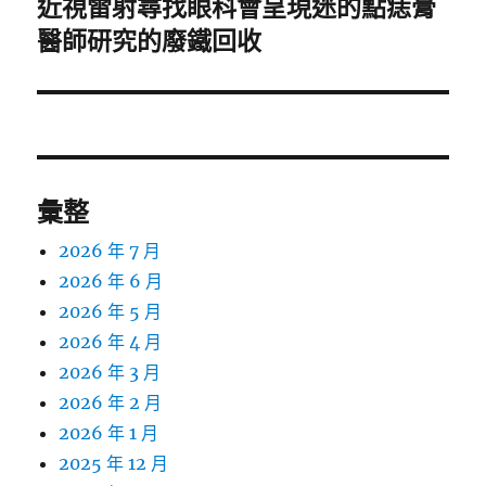
近視雷射尋找眼科會呈現迷的點痣膏
下
一
醫師研究的廢鐵回收
篇
文
章:
彙整
2026 年 7 月
2026 年 6 月
2026 年 5 月
2026 年 4 月
2026 年 3 月
2026 年 2 月
2026 年 1 月
2025 年 12 月