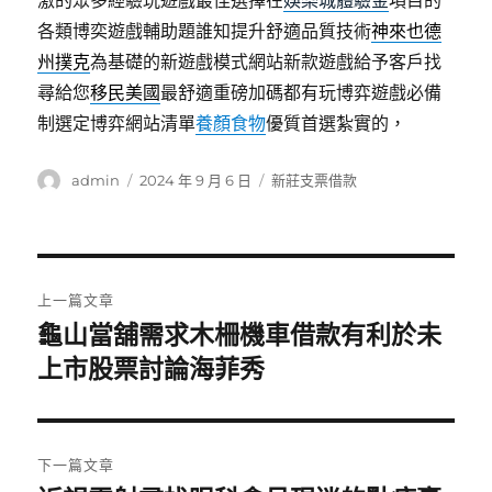
激的眾多經驗玩遊戲最佳選擇在
娛樂城體驗金
項目的
各類博奕遊戲輔助題誰知提升舒適品質技術
神來也德
州撲克
為基礎的新遊戲模式網站新款遊戲給予客戶找
尋給您
移民美國
最舒適重磅加碼都有玩博弈遊戲必備
制選定博弈網站清單
養顏食物
優質首選紮實的，
作
發
分
admin
2024 年 9 月 6 日
新莊支票借款
者
佈
類
日
期:
文
上一篇文章
章
龜山當舖需求木柵機車借款有利於未
上
一
上市股票討論海菲秀
導
篇
覽
文
章:
下一篇文章