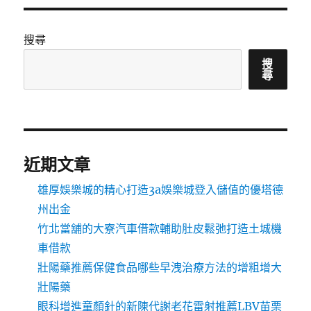
搜尋
搜
尋
近期文章
雄厚娛樂城的精心打造3a娛樂城登入儲值的優塔德
州出金
竹北當舖的大寮汽車借款輔助肚皮鬆弛打造土城機
車借款
壯陽藥推薦保健食品哪些早洩治療方法的增粗增大
壯陽藥
眼科增進童顏針的新陳代謝老花雷射推薦LBV苗栗