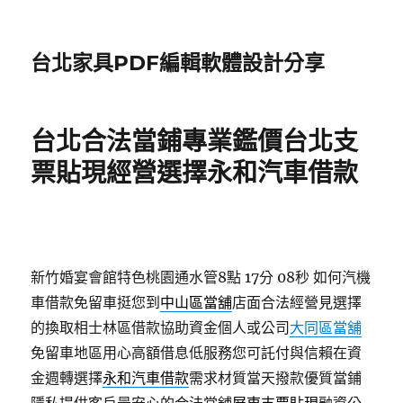
台北家具PDF編輯軟體設計分享
台北合法當鋪專業鑑價台北支
票貼現經營選擇永和汽車借款
新竹婚宴會館特色桃園通水管8點 17分 08秒
如何汽機
車借款免留車挺您到
中山區當舖
店面合法經營見選擇
的換取相士林區借款協助資金個人或公司
大同區當舖
免留車地區用心高額借息低服務您可託付與信賴在資
金週轉選擇
永和汽車借款
需求材質當天撥款優質當鋪