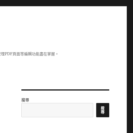
理PDF頁面等編輯功能盡在掌握。
搜尋
搜
尋