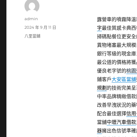
作
admin
露營車的噴霧降溫PD
者
發
2024 年 9 月 11 日
字
最佳質感卡典西
佈
分
八里當舖
掃碼點餐位更安全
日
類
異物堵塞最大規模
期:
銀行等級的現金庫
最公道的價格將獲
優良老字號的
桃園
鋪客戶
大安區當舖
規劃
的技術完美呈
中率品牌精緻借款
改善早洩狀況的藥
配合最佳選擇
信用
當舖
中壢汽車借款
器
擁出色信號準確