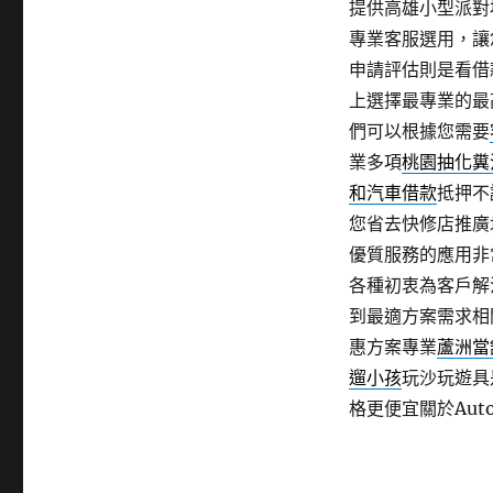
提供高雄小型派對
專業客服選用，讓
申請評估則是看借
上選擇最專業的最
們可以根據您需要
業多項
桃園抽化糞
和汽車借款
抵押不
您省去快修店推廣
優質服務的應用非
各種初衷為客戶解
到最適方案需求相
惠方案專業
蘆洲當
遛小孩
玩沙玩遊具
格更便宜關於Aut