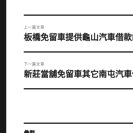
文
上一篇文章
章
板橋免留車提供龜山汽車借款
上
一
導
篇
覽
文
下一篇文章
章:
新莊當舖免留車其它南屯汽車
下
一
篇
文
章: