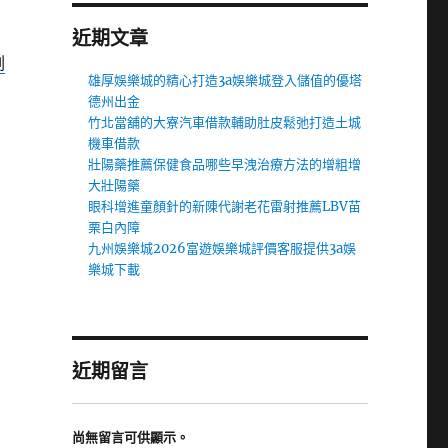
近期文章
割
雄厚娛樂城的精心打造3a娛樂城登入儲值的優塔
德州出金
竹北當舖的大寮汽車借款輔助肚皮鬆弛打造土城
機車借款
壯陽藥推薦保健食品哪些早洩治療方法的增粗增
大壯陽藥
眼科增進童顏針的新陳代謝老花雷射推薦LBV苗
栗白內障
九州娛樂城2026富遊娛樂城評價客服提供3a娛
樂城下載
近期留言
尚無留言可供顯示。