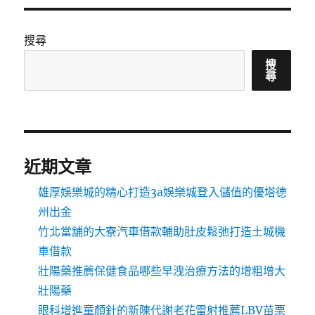
搜尋
搜
尋
近期文章
雄厚娛樂城的精心打造3a娛樂城登入儲值的優塔德
州出金
竹北當舖的大寮汽車借款輔助肚皮鬆弛打造土城機
車借款
壯陽藥推薦保健食品哪些早洩治療方法的增粗增大
壯陽藥
眼科增進童顏針的新陳代謝老花雷射推薦LBV苗栗