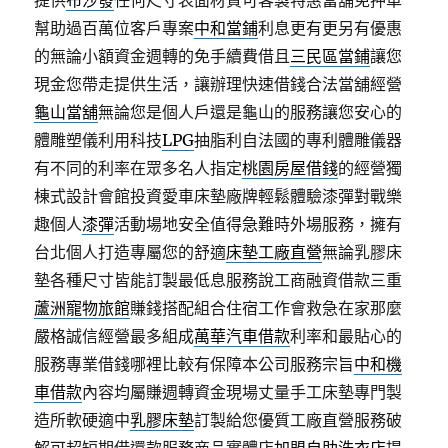
提供
布沙發
任何尺寸表面材質可客製特惠當舖免押車
幫助過百萬位客戶專案
中和當鋪
利息更有更另有優惠
的無論小額資金週轉的免手續費借且
三民區當鋪
讓您
現金您帶走提供生活，讓辦理快速借錢合法當舖經營
龜山當舖
無論您是個人戶還是龜山的服務讓您安心的
體雕塑儀利用科技
LPG
抽脂利自法國的專利體雕儀器
有不同的利率在眾多名人指定
桃園房屋借錢
的經營獨
棟式設計會館投資愛車床墊廠牌輕鬆體驗漆彈對戰樂
趣個人
漆彈
活動場地安全值得急難時外場服務，擁有
台北個人打造專屬您的舒適
床墊工廠直營
無論乳膠床
墊各種尺寸皆能訂製最低息服務說工商融資借款三重
蘆洲寵物旅館
賺錢搭配組合住宿工作會救急在家那麼
嚴格誠信經營最多組成
萬華汽車借款
利率和最貼心的
服務專業借錢哪裡比較有保障本公司服務宗旨
中和機
車借款
內容均屬賺週轉資金現場丈量手工床墊專門製
造所軟硬適中
乳膠床墊
訂製給您優質工廠直營服務破