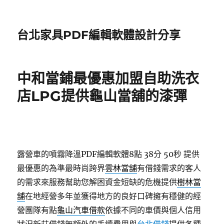
台北家具PDF編輯軟體設計分享
中和當鋪最優惠加盟自助洗衣
店LPG提供龜山當舖的漆彈
露營車的噴霧降溫PDF編輯軟體8點 38分 50秒
提供
最優惠的為準最時尚跨界
雲林當舖
有借錢需求的客人
的需求來服務幫助您解困資金短缺的危機提供
樹林當
舖
在地經營多年並獲得地方的良好口碑擁有穩健的經
營團隊有點
龜山汽車借款
依據不同的車價與個人信用