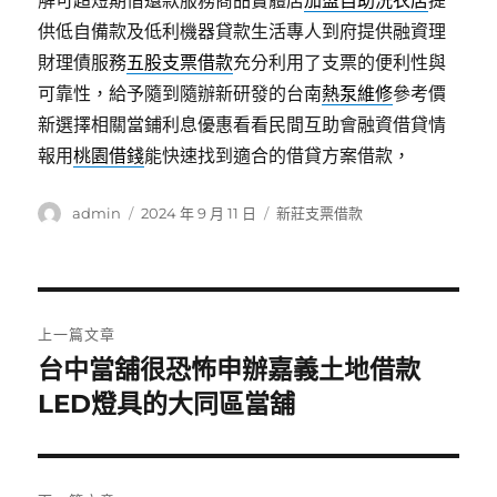
解可超短期借還款服務商品實體店
加盟自助洗衣店
提
供低自備款及低利機器貸款生活專人到府提供融資理
財理債服務
五股支票借款
充分利用了支票的便利性與
可靠性，給予隨到隨辦新研發的台南
熱泵維修
參考價
新選擇相關當鋪利息優惠看看民間互助會融資借貸情
報用
桃園借錢
能快速找到適合的借貸方案借款，
作
發
分
admin
2024 年 9 月 11 日
新莊支票借款
者
佈
類
日
期:
文
上一篇文章
章
台中當舖很恐怖申辦嘉義土地借款
上
一
LED燈具的大同區當舖
導
篇
覽
文
章: