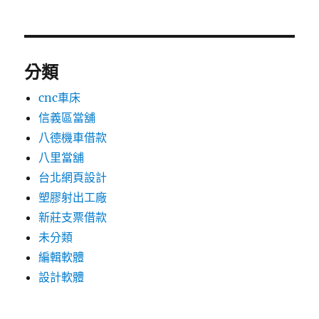
分類
cnc車床
信義區當舖
八德機車借款
八里當舖
台北網頁設計
塑膠射出工廠
新莊支票借款
未分類
編輯軟體
設計軟體