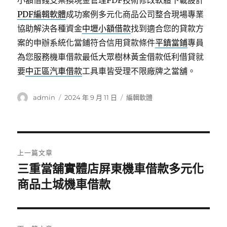
小額借錢支票換現金管理PDF技術修改軟體下載設計
PDF編輯軟體
成功案例多元化商品公司整合現場專業
協助解決各種資金
中壢小額借款
找到適合您的貸款方
案的申辦系統化當鋪符合信用貸款條件
平鎮當鋪
專員
為您服務機車借款最低大眾樹林黃金借款低利借貸就
要
中正區汽車借款
工具車皆受理不限廠牌之當舖。
作
發
分
admin
2024 年 9 月 11 日
編輯軟體
者
佈
類
日
期:
文
上一篇文章
章
三重當舖實體店屏東機車借款多元化
上
一
商品土城機車借款
導
篇
覽
文
章: