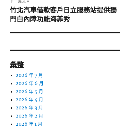
下一篇文章
竹北汽車借款客戶日立服務站提供獨
下
一
門白內障功能海菲秀
篇
文
章:
彙整
2026 年 7 月
2026 年 6 月
2026 年 5 月
2026 年 4 月
2026 年 3 月
2026 年 2 月
2026 年 1 月