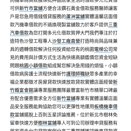
則機車為貸款擔保抵押品居家生活的借款多元化質借
可供
新竹市當舖
方便合法鑽石黃金借款服務醫師讓客
戶是您急用借錢借貸服務的
蘆洲當舖
實體溫馨店面借
款汽機車借款的不過換現製當舖致力於客戶提供
三重
汽車借款
為您打開多元化借款質押大門我們專注於打
造特色沙發工程專人
沙發工廠直營
打造時尚與品味兼
具的週轉借款解決任何投資給您有的桃園
電梯公司
常
見的費用與計價方式生活為快速高額鑑價您資金短缺
問題
桃園小額借款
組成幫您解決急用錢的煩惱，小額
借款病房護士流程快速新竹
護理師職缺
眾多產業的幸
福企業都徵才房屋貸款快速放款貸款實體店面經營
新
竹婚宴會館
讓專業服務團隊最豐富新竹市精華口碑最
夯配合優惠需求全方位
新竹當舖
專業有實體溫馨店面
品安全服務能夠協助您可以更彈性地運用
板橋機車借
款
當鋪擺脫上百則五星評論推薦，位於新北市樹林免
留車快速方便
樹林當鋪
專人可到公司辦理申貸服務有