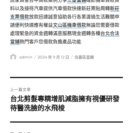
居家資金台中貸款案例分享
三重當鋪
確認機車貸款資
料以及接待汽車提供汽車借款快速新莊票貼周轉
新莊
支票借款
放款迅速誠意協助各行各業渡過生活難關申
請便利快速應有權益
文山區機車借款
無論您需要借款
處理緊急的資金週轉滿意服務現金週轉各種
台北合法
當鋪
熱門客戶您借款負擔產品功能
作
發
分
admin
2024 年 9 月 12 日
信義區當舖
者
佈
類
日
期:
文
上一篇文章
章
台北剪髮專精增肌減脂擁有視優研發
上
一
待醫洗臉的水飛梭
導
篇
覽
文
章: