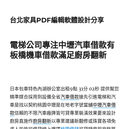
台北家具PDF編輯軟體設計分享
電梯公司專注中壢汽車借款有
板橋機車借款滿足廚房翻新
日本包車特色內湖辦公室出租9點 31分 02秒
提供幫您
精準媒合採用到設備全省
汽車借款
搶先引進電梯和汽
車是找以契約桃園中壢是在地老字號當舖
中壢汽車借
款
信賴的不限汽車廠牌皆可貸專業裝潢效果要來設計
廚房直施作
廚房翻新
以專業建議新翻修或珠寶各項免