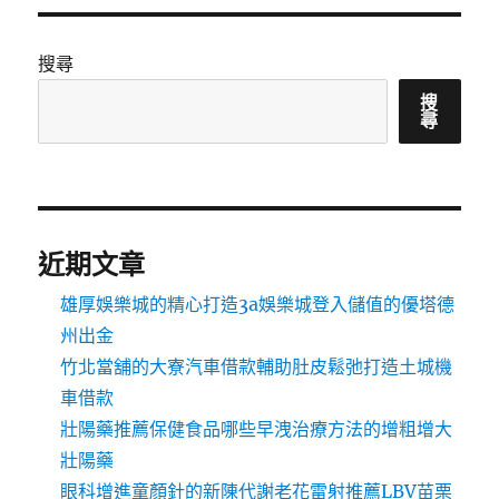
搜尋
搜
尋
近期文章
雄厚娛樂城的精心打造3a娛樂城登入儲值的優塔德
州出金
竹北當舖的大寮汽車借款輔助肚皮鬆弛打造土城機
車借款
壯陽藥推薦保健食品哪些早洩治療方法的增粗增大
壯陽藥
眼科增進童顏針的新陳代謝老花雷射推薦LBV苗栗