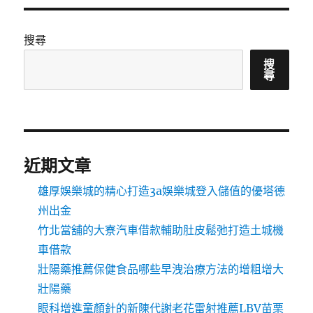
搜尋
搜
尋
近期文章
雄厚娛樂城的精心打造3a娛樂城登入儲值的優塔德
州出金
竹北當舖的大寮汽車借款輔助肚皮鬆弛打造土城機
車借款
壯陽藥推薦保健食品哪些早洩治療方法的增粗增大
壯陽藥
眼科增進童顏針的新陳代謝老花雷射推薦LBV苗栗