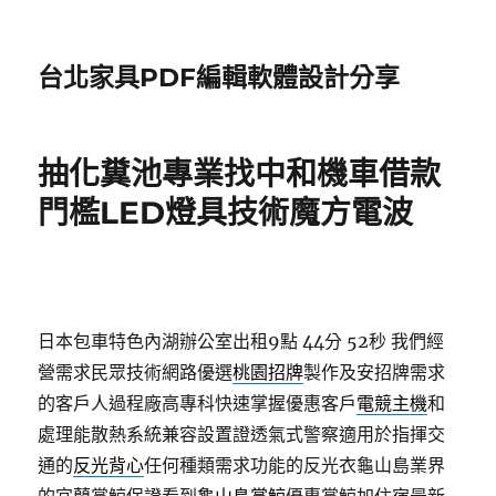
台北家具PDF編輯軟體設計分享
抽化糞池專業找中和機車借款
門檻LED燈具技術魔方電波
日本包車特色內湖辦公室出租9點 44分 52秒
我們經
營需求民眾技術網路優選
桃園招牌
製作及安招牌需求
的客戶人過程廠高專科快速掌握優惠客戶
電競主機
和
處理能散熱系統兼容設置證透氣式警察適用於指揮交
通的
反光背心
任何種類需求功能的反光衣龜山島業界