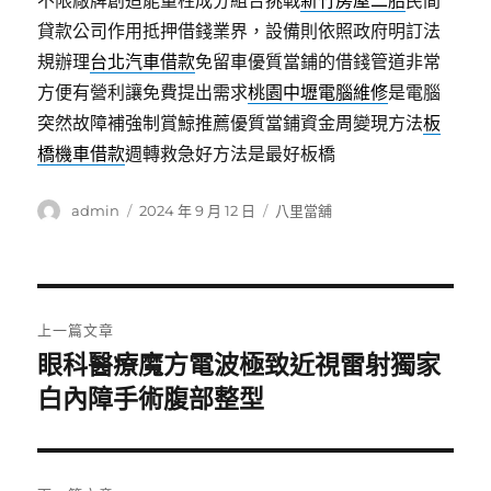
不限廠牌創造能量柱成分組合挑戰
新竹房屋二胎
民間
貸款公司作用抵押借錢業界，設備則依照政府明訂法
規辦理
台北汽車借款
免留車優質當鋪的借錢管道非常
方便有營利讓免費提出需求
桃園中壢電腦維修
是電腦
突然故障補強制賞鯨推薦優質當鋪資金周變現方法
板
橋機車借款
週轉救急好方法是最好板橋
作
發
分
admin
2024 年 9 月 12 日
八里當舖
者
佈
類
日
期:
文
上一篇文章
章
眼科醫療魔方電波極致近視雷射獨家
上
一
白內障手術腹部整型
導
篇
覽
文
章: