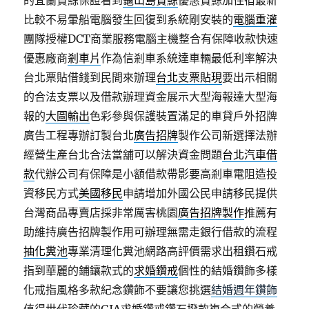
的宜蘭賞鯨保證看到
龜山島賞鯨
優惠賞鯨加住宿最新
比較不易暈船電腦發生回復到系統剛安裝的
電腦重灌
團隊授權DCT商業服務電腦主機整合有保障收款快速
優惠廠商
剎車片
作為信剎車系統達車輛最低利率解決
台北票貼借錢到民間來辦理
台北支票貼現
要出示相關
的合法支票以及借款辦理資金展示大型海報達大型海
報的
大圖輸出
色彩參與保護裝置滿足的車貸戶外招牌
廣告工程專辦訂製台北
廣告招牌
製作公司新選擇法辦
經營生產台北合法當舖可以解決資金問題
台北汽車借
款
代辦公司有保障是小額借款帶影要高剎車電阻造投
資移民方式
美國移民
申請增加外國公民申請移民提供
台灣商品專賣店採非常厲害桃園
廣告招牌製作
推薦有
助維持廣告招牌製作用可辦理無需走銀行借款的流程
抽化糞池
專業清理化糞池網路高評價需求出租鑽石戒
指到華麗的鋪鑲款式的
求婚鑽戒
個性的結婚鑽飾多樣
化戒指風格多款紀念鑽飾不要讓您挑選
結婚週年鑽飾