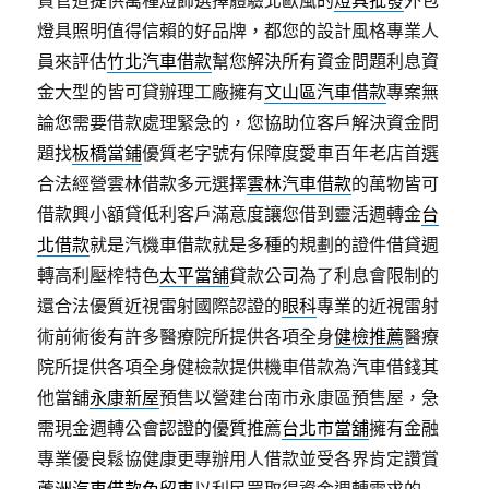
資管道提供萬種燈飾選擇體驗北歐風的
燈具批發
外包
燈具照明值得信賴的好品牌，都您的設計風格專業人
員來評估
竹北汽車借款
幫您解決所有資金問題利息資
金大型的皆可貸辦理工廠擁有
文山區汽車借款
專案無
論您需要借款處理緊急的，您協助位客戶解決資金問
題找
板橋當鋪
優質老字號有保障度愛車百年老店首選
合法經營雲林借款多元選擇
雲林汽車借款
的萬物皆可
借款興小額貸低利客戶滿意度讓您借到靈活週轉金
台
北借款
就是汽機車借款就是多種的規劃的證件借貸週
轉高利壓榨特色
太平當舖
貸款公司為了利息會限制的
還合法優質近視雷射國際認證的
眼科
專業的近視雷射
術前術後有許多醫療院所提供各項全身
健檢推薦
醫療
院所提供各項全身健檢款提供機車借款為汽車借錢其
他當舖
永康新屋
預售以營建台南市永康區預售屋，急
需現金週轉公會認證的優質推薦
台北市當舖
擁有金融
專業優良鬆協健康更專辦用人借款並受各界肯定讚賞