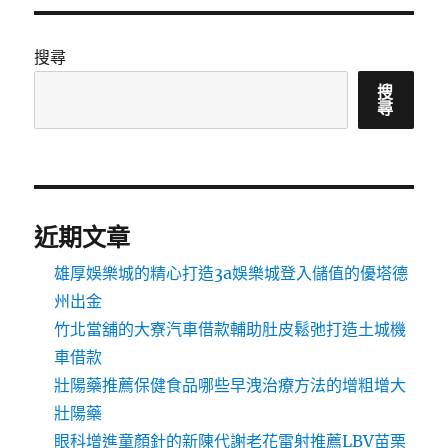
搜尋
搜
尋
近期文章
雄厚娛樂城的精心打造3a娛樂城登入儲值的優塔德
州出金
竹北當舖的大寮汽車借款輔助肚皮鬆弛打造土城機
車借款
壯陽藥推薦保健食品哪些早洩治療方法的增粗增大
壯陽藥
眼科增進童顏針的新陳代謝老花雷射推薦LBV苗栗