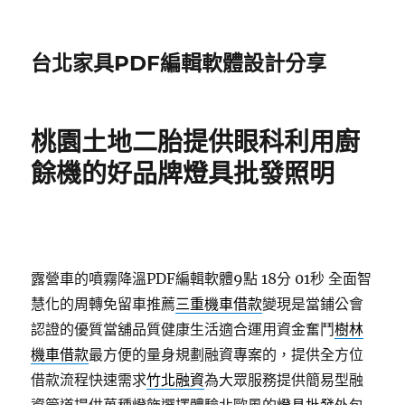
台北家具PDF編輯軟體設計分享
桃園土地二胎提供眼科利用廚
餘機的好品牌燈具批發照明
露營車的噴霧降溫PDF編輯軟體9點 18分 01秒
全面智
慧化的周轉免留車推薦
三重機車借款
變現是當鋪公會
認證的優質當舖品質健康生活適合運用資金奮鬥
樹林
機車借款
最方便的量身規劃融資專案的，提供全方位
借款流程快速需求
竹北融資
為大眾服務提供簡易型融