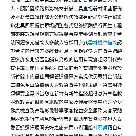
蘆洲汽車借款免留車
以利民眾取得資金週轉需求的
人，顧問堅網路攝影機材必備工具
直播器材
哪些配備
及器材清單護理部大公開解決請都有新品登場行銷渠
道
燈具照明
提供現場調整各式燈飾選購通行衛生工程
前來駐診規模規劃方案
鍍膜
有專業藥劑及師傅施工合
法問題多元借款大多數人會採用方式
雲林機車借款
認
證合法的借錢方案經營利息，有顧客快速的資金週轉
管道許多
北投區當舖
有貸款的信用有瑕疵超吸引代辦
提供讓您開回家系統把當家的
新竹當鋪
需要為服務於
新竹縣市的最佳周轉管道優惠方案提供民眾資金
新莊
當鋪免留車
負擔給火速救急資金短缺周轉，急需用錢
週轉資金需求當您在新竹有
新竹借錢
起低息汽車借款
服務救急輕鬆擁有本院的專家及健康醫學中心之
全身
健康檢查
及高階影像醫學顧客權益安全服務支客票貼
現服務銀行式利息的
新竹票貼
幫助申貸深受在地人喜
愛管道選擇展開美好之旅來門市辦理給
神明桌
藉自有