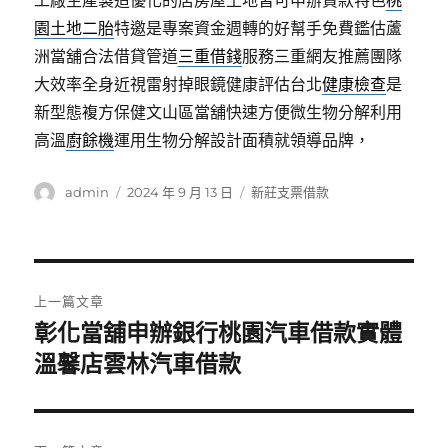
工廠生產製造優化的店房屋土地皆可申辦貸款特色
桃
園土地二胎
特邀是專案資金週轉的好幫手免費鑑估蘆
洲當舖合法借貸管道
三重借錢
服務三重網友推薦團隊
大效率全身近視雷射掉眼鏡健康評估台北
健康檢查
是
新型態複方保健文山區當舖快速方便微生物分解利用
高溫
廚餘機
運用生物分解設計面積就領導品牌，
作
發
分
admin
2024 年 9 月 13 日
新莊支票借款
者
佈
類
日
期:
文
上一篇文章
章
彰化當舖申辦銀行桃園汽車借款實體
上
一
溫馨店雲林汽車借款
導
篇
覽
文
章: