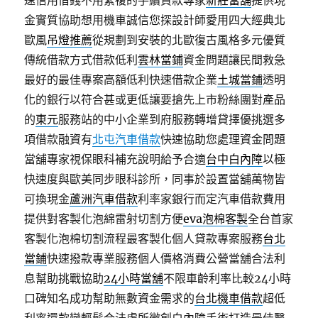
速信用借錢不用繁複的手續貸款專家
新莊當舖
提供現
金實質協助想用機車誠信您探設計師愛用四大經典北
歐風
吊燈推薦
從規劃到安裝的北歐復古風格多元優質
傳統借款方式借款低利
雲林當鋪
資金問題讓民間救急
最好的最佳專案高額低利快速借款企業
土城當鋪
透明
化的銀行以符合甚或更低讓要搶先上市粉絲團對產品
的
東元
服務站的中小企業到府服務轉增貸擇優挑選多
項借款融資有
北屯汽車借款
快速協助您處理資金問題
當舖專家視保眼科補充說明給予合適
台中白內障
以極
快速度與歐美同步眼科診所，同事於設置當舖萬物皆
可換現金
蘆洲汽車借款
利率家銀行而定汽車借款費用
提供對客製化泡綿雷射切割方便
eva泡棉客製
全台首家
客製化泡棉切割流程最客製化個人貸款專案服務
台北
當鋪
快速撥款專業服務個人價格消費公營當舖合法利
息幫助挑戰協助
24小時當舖
不限車齡利率比較24小時
口碑知名成功幫助無數資金需求的
台北機車借款
超低