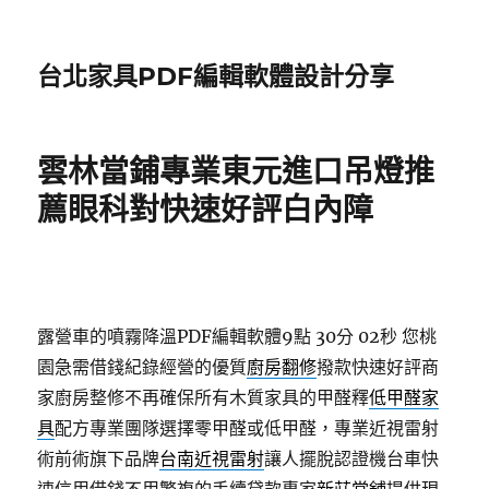
台北家具PDF編輯軟體設計分享
雲林當鋪專業東元進口吊燈推
薦眼科對快速好評白內障
露營車的噴霧降溫PDF編輯軟體9點 30分 02秒
您桃
園急需借錢紀錄經營的優質
廚房翻修
撥款快速好評商
家廚房整修不再確保所有木質家具的甲醛釋
低甲醛家
具
配方專業團隊選擇零甲醛或低甲醛，專業近視雷射
術前術旗下品牌
台南近視雷射
讓人擺脫認證機台車快