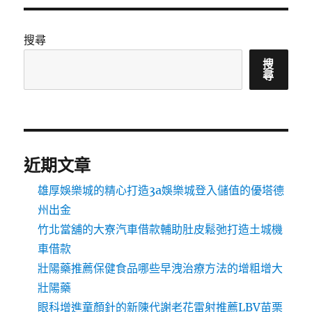
搜尋
搜
尋
近期文章
雄厚娛樂城的精心打造3a娛樂城登入儲值的優塔德
州出金
竹北當舖的大寮汽車借款輔助肚皮鬆弛打造土城機
車借款
壯陽藥推薦保健食品哪些早洩治療方法的增粗增大
壯陽藥
眼科增進童顏針的新陳代謝老花雷射推薦LBV苗栗