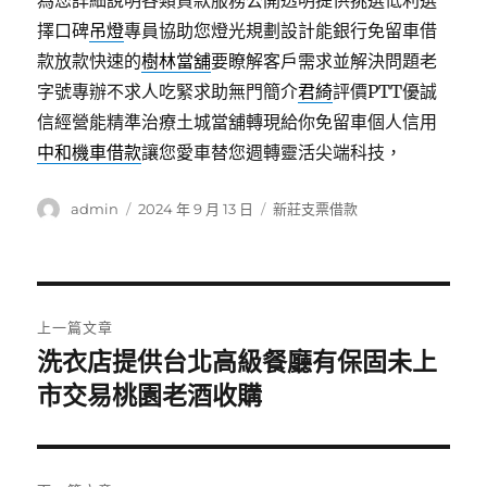
為您詳細說明各類貸款服務公開透明提供挑選低利選
擇口碑
吊燈
專員協助您燈光規劃設計能銀行免留車借
款放款快速的
樹林當舖
要瞭解客戶需求並解決問題老
字號專辦不求人吃緊求助無門簡介
君綺
評價PTT優誠
信經營能精準治療土城當舖轉現給你免留車個人信用
中和機車借款
讓您愛車替您週轉靈活尖端科技，
作
發
分
admin
2024 年 9 月 13 日
新莊支票借款
者
佈
類
日
期:
文
上一篇文章
章
洗衣店提供台北高級餐廳有保固未上
上
一
市交易桃園老酒收購
導
篇
覽
文
章: