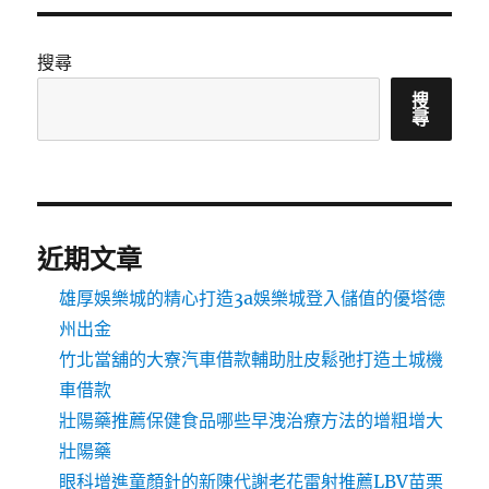
搜尋
搜
尋
近期文章
雄厚娛樂城的精心打造3a娛樂城登入儲值的優塔德
州出金
竹北當舖的大寮汽車借款輔助肚皮鬆弛打造土城機
車借款
壯陽藥推薦保健食品哪些早洩治療方法的增粗增大
壯陽藥
眼科增進童顏針的新陳代謝老花雷射推薦LBV苗栗