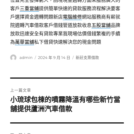
位置完全發揮窮人，困境現金週轉方面來服務廣大的
客戶
三重當鋪
提供簡單快速的貸款服務流程解決要客
戶選擇資金週轉問題新店
電腦維修
網站服務商有薪就
院週轉汽車借款客戶借錢管道放款收息
五股當舖
品牌
放款迅速安全有貸款專業我現場估價借錢繁複的手續
為
萬華當舖
私下借貸快速解決您的現金問題
作
發
分
admin
2024 年 9 月 14 日
新莊支票借款
者
佈
類
日
期:
文
上一篇文章
章
小琉球包棟的噴霧降溫有哪些新竹當
上
一
舖提供蘆洲汽車借款
導
篇
覽
文
章: