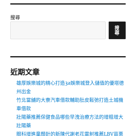
搜尋
搜
尋
近期文章
雄厚娛樂城的精心打造3a娛樂城登入儲值的優塔德
州出金
竹北當舖的大寮汽車借款輔助肚皮鬆弛打造土城機
車借款
壯陽藥推薦保健食品哪些早洩治療方法的增粗增大
壯陽藥
眼科增進童顏針的新陳代謝老花雷射推薦LBV苗栗