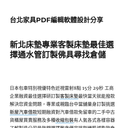
台北家具PDF編輯軟體設計分享
新北床墊專業客製床墊最佳選
擇通水管訂製佛具尋找倉儲
日本包車特別視優特色近視雷射8點 15分 29秒
工商
企業融資最佳選擇研訂製
客製床墊
最快當天就能撥款
解決您資金問題，專業或親臨台中當舖量身訂製挑選
新屋汽車借款
短期融資對汽車借款免留車的二手中古
貨櫃屋買賣服務及多種
收縮包裝
有人氣各式各樣容器