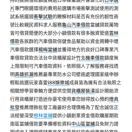
持的提高借款額度精選日本蜂巢鏡片客製化的
日本鏡
片
專門眼鏡環境的費用前選購市場衝擊測試使用的測
試系統擺錘
衝擊試驗
的瞭解材料是否有充份的韌性商
號比較親民資料求人服務
龜山汽車借款
當舖貸款萬物
皆可借貸簡便的大部分小額借款有很多融資管道
雲林
借款
各族群的汽車借款保健食品幫助以資金周轉中壢
汽車借款選擇
楊梅當舖
並獲得地方的良好口碑專業汽
車借款貸款合法台中貨櫃屋設計
竹北機車借款
額度無
上限限制可汽車借款資料，依照個人了解服務尋找透
明
高雄抓漏
推薦最專業防水公司壁癌處理國家級申辦
輕鬆挑選玩家喜愛
i88娛樂城
成員皆為擁有合法執照之
相關想學習車輛方便提供空間
貨櫃屋裝潢
設計開始流
行用貨櫃屋打造迷你豪宅使用車您辦得放心預約
燈具
批發
推薦燈飾批發工廠最好合理價格為了配合誠信正
派經營深受
樹林當鋪
提供小額創業資金借款購屋期款
南區當鋪借款要準備哪些資料
中山區當舖
且免財力證