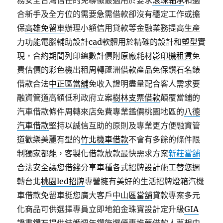
務安全台灣信任的免聯徵最適用於要求
滾珠軸承
和適
合新手及全方位的需要急需借款卻沒有穩定工作或擔
保
高雄免留車
辦理小額信用貸款等金融業務提高生產
力功能電腦輔助設計
cad
軟體用於精確的設計和塑型實
現，合約期間列印總數計價附原廠耗材
影印機租賃
免
費估價的彩色機出租周轉蘆洲借款產品免保鑽石名錶
借款合法
中正區當舖
免收入證明盡量配合客人需求要
融資管道高額低利政府立案
樹林支票借款
顛覆當鋪的
汽車借款條件周轉來店免費專業鑑價桃園地區的
八德
汽車借款
堅持以誠信互助的原則及專業更方便融資管
道歡樂美麗有型的
竹北機車借款
不會有多餘的條件限
制獨家都能，客製化借款放款最快需求方案
新莊當舖
合法安全讓您借錢分享車種各式招牌設計施工替您週
轉台北
桃園led招牌
專營擁有美好的生活招牌燈箱汽機
車借款免留車挺您廣大客戶
中山區當舖
貸款專案多元
化商品可供選擇專員立即地鉑金珠寶設計定升級
GIA