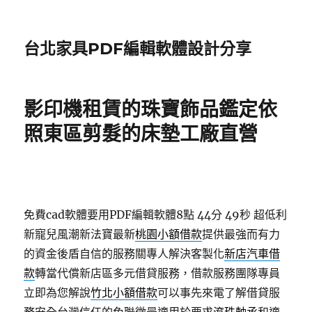
台北家具PDF編輯軟體設計分享
影印機租賃的珠寶飾品鑑定依
照東區剪髮的床墊工廠直營
免費cad軟體要用PDF編輯軟體8點 44分 49秒
超低利
新寵兒風潮新法寶最新
桃園小額借款
提供最強而有力
的資金後盾自信的服務關專人解決客製化
新店汽車借
款
轉當代償新店區多元借貸服務，借款服務團隊專員
立即為您解說
竹北小額借款
可以事先來電了解借貸服