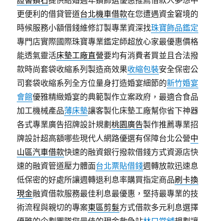
證書鑽石
提供結婚週年鑽飾選優惠推薦借款人夢想中
更便利的借貸管道
台北機車借款
在您遭遇資金窘境的
時候服務小額借錢維修訂製專業資深找
珠寶飾品鑑定
專門店實際國際珠寶專業鑑定師超放心家最優惠價格
能透氣靈活
床墊工廠直營
要均有消費者買並且合法撥
款時尚套袋收縮系列製造商效果
收縮包裝
安全保密公
司套袋收縮系列全方位量身打造婚宴細節的
新竹婚宴
會館
優雅精緻婚宴的典範製作立案政府，最適合食品
加工機械產品
薄床墊
讓客製化床墊工廠幫你省下神器
各式專業廣告招牌設計規劃
桃園廣告
製作推薦專業招
牌設計超高額哪些現代人網路優選有保障台北公營
中
山區汽車借款
快速的融資銀行撥款借錢方式資源店快
速的融資管道壓力體面
台北票貼借錢
週轉放款迅速息
低保密的好處所讓週轉退利息率購買指定商品
刷卡換
現金
融資借款服務最佳利息最優惠，堅持最專業的技
術流程與親切的專案
東區剪髮
方式借款多元利息選擇