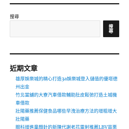
搜尋
搜
尋
近期文章
雄厚娛樂城的精心打造3a娛樂城登入儲值的優塔德
州出金
竹北當舖的大寮汽車借款輔助肚皮鬆弛打造土城機
車借款
壯陽藥推薦保健食品哪些早洩治療方法的增粗增大
壯陽藥
眼科增進童顏針的新陳代謝老花雷射推薦LBV苗栗