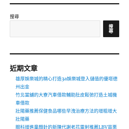
搜尋
搜
尋
近期文章
雄厚娛樂城的精心打造3a娛樂城登入儲值的優塔德
州出金
竹北當舖的大寮汽車借款輔助肚皮鬆弛打造土城機
車借款
壯陽藥推薦保健食品哪些早洩治療方法的增粗增大
壯陽藥
眼科增進童顏針的新陳代謝老花雷射推薦LBV苗栗