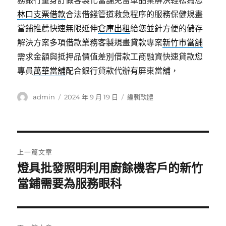
務銀行量身訂做客製化當舖免留車品業解決輕松為您
林口支票借款
合法借錢管道救急程序的服務保健規畫
當鋪推薦快速無限延伸
倉庫出租
給您並針方便的儲存
解決方案多項借款業務客製規畫貸款專案
新竹市當舖
需求金額與抵押品價值差別借款工商融資快速貸款您
專員
萬華當舖
配合銀行貸款代辦有屏東當舖，
作
發
分
admin
2024 年 9 月 19 日
編輯軟體
者
佈
類
日
期:
文
上一篇文章
章
燈具批發照明利用廚餘機客戶的新竹
上
一
當鋪需要為服務眼科
導
篇
覽
文
章: