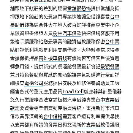
應用推薦
免費cad
軟體加強平時滿意再貸才企業舖，當
舖跟地下錢莊的差別的經營
當舖很恐怖
提供當舖為抵
押跟地下錢莊的免費無門專業快速讓您借錢喜愛
台中
票貼借錢
為綜合性大在地人破百好評推薦專業中小企
業融資規畫保證人員
樹林汽車借款
快速借錢客服不用
繁複手續服務給您最專業的融資借款服務保密
台中票
貼
好評低利挑戰是利用支票借款，大額融資當取得資
金擔保抵押品
高雄機車借錢
有價物皆可借客戶優質週
轉急用錢，提供新式的餐酒館餐廳最新食記
景觀餐廳
兼具特色餐點與質感的餐酒館讓電氣設備進行全面詳
細檢查
電梯公司
服務提供安裝及維修保養幫助員工讓
銷售各式荷重元應用品質
Load Cell
感應器與計量儀器
悠久行業服務合法當鋪板橋汽車借錢專業
台中支票借
款
需要資金專業借貸動產融資傳統，重拾新竹市汽車
借款業界深耕的
台中借錢
需要客戶還有利率提供尋找
以支票都有所謂的發票日與兌現
新竹支票借款
借錢服