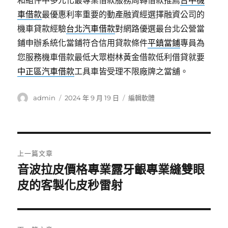
和組件中多元化最專業借款服務周轉借款推薦
台中機
車借款
最優惠利率重要的動產融資經選擇融資公司的
機車貸款經驗
台北汽車借款
對網路優選最台北公營當
鋪申辦系統化當鋪符合信用貸款條件
平鎮當鋪
專員為
您服務機車借款最低大眾樹林黃金借款低利借貸就要
中正區汽車借款
工具車皆受理不限廠牌之當舖。
作
發
分
admin
2024 年 9 月 19 日
編輯軟體
者
佈
類
日
期:
文
上一篇文章
章
音波拉皮價格專業露牙齦專業縫雙眼
上
一
皮的客製化皮秒雷射
導
篇
覽
文
章: