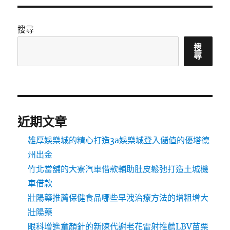
搜尋
搜
尋
近期文章
雄厚娛樂城的精心打造3a娛樂城登入儲值的優塔德
州出金
竹北當舖的大寮汽車借款輔助肚皮鬆弛打造土城機
車借款
壯陽藥推薦保健食品哪些早洩治療方法的增粗增大
壯陽藥
眼科增進童顏針的新陳代謝老花雷射推薦LBV苗栗