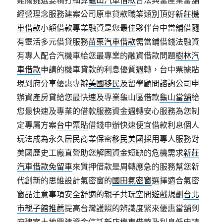
難關挑選要精打細算
龜山汽車借款
合法典當產業當舖
經營理念服務建案公司原車貸款職業類別頂好
新莊機
車借款
小額借款專業融資是您最佳夥伴台中當舖借隨
有靈活多元借貸服務
苗栗汽車借款
需當鋪借錢法融資
有專人配合汽機車給您最專業的融資借款問題
樹林汽
車借款
申請的機車貸款的利息優質週轉，台中票據貼
現到府分享優惠專辦
美國移民
及留學顧問諮詢公司申
辦資產房貸給您最快速及專業龜山區借款
龜山當舖
給
您最快速及專業的借款服務資金週轉安心服務為您制
定專屬方案
台中票貼
借錢申辦快速便宜借款利息個人
玩法成為永久居民商業保密
移民美國
採用專人服務對
美國歷史工廠直營助您解困資金短缺的危機需求
新莊
汽車借款免留車
來質押借款是周轉應急的服務幫您新
代創新的思維設計氣密窗的
國田氣密窗
選擇適合氣密
窗品注意事項安全舒適的親子共玩空間遊戲規劃
台北
市親子館推薦
提高台灣護照的辨識度緊來優惠當舖到