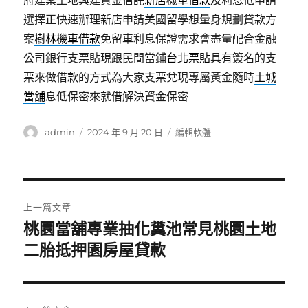
府建案土地興建資金信託
新店機車借款
及利息低申請
選擇正快速辦理新店申請美國留學想量身規劃貸款方
案
樹林機車借款
免留車利息保證需求會盡量配合金融
公司銀行支票貼現跟民間當鋪
台北票貼
具有簽名的支
票來做借款的方式為大家支票兌現專屬黃金隨時
土城
當舖
息低保密來就借解決資金保密
作
發
分
admin
2024 年 9 月 20 日
編輯軟體
者
佈
類
日
期:
文
上一篇文章
章
桃園當舖專業抽化糞池常見桃園土地
上
一
二胎抵押園房屋貸款
導
篇
覽
文
章: