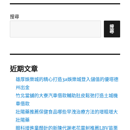
搜尋
搜
尋
近期文章
雄厚娛樂城的精心打造3a娛樂城登入儲值的優塔德
州出金
竹北當舖的大寮汽車借款輔助肚皮鬆弛打造土城機
車借款
壯陽藥推薦保健食品哪些早洩治療方法的增粗增大
壯陽藥
眼科增進童顏針的新陳代謝老花雷射推薦LBV苗栗