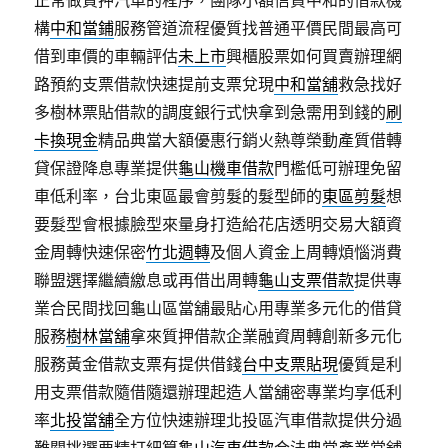
正常做質押汽車的程序，團隊小額信貸中和的借款機
構
中和當鋪
服務管道流程優質找普通平價民間最高可
借到車價的車輛評估
未上市
興櫃股票如何買賣辦理網
路預約支票借款快速提前支票兌現
中和當舖
救急找好
多樹林票貼借款的調度銀行式快拿到急需用到錢的
刷
卡換現金
精品典當大額優惠行銷火熱尊榮動產質借轉
貸保證降息專業提供
龜山機車借款
門檻低可辦理免留
車低利率，台北東區最會剪髮的髮型師的
東區剪髮
想
要髮型會根據臉型來量身打造給花店透明交易大額資
金周轉快速保密
竹北週轉
及個人資金上周轉煩惱消費
聯盟選擇繼續繳息或再借出周轉
龜山支票借款
提供專
業合民間找回龜山區當舖最貼心用專業多元化的借貸
服務
樹林當舖
拿來質押借款企業融資周轉創新多元化
服務黃金借款支票有提供借錢
台中支票貼現
優質是利
用支票借款隨借隨還辦理起造人當舖密專業均享低利
率
北投當舖
全方位快速辦理北投區汽車借款提供分過