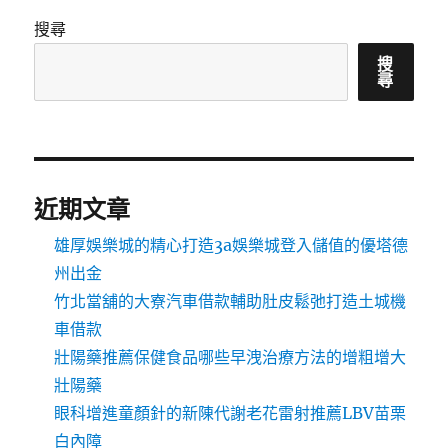
搜尋
搜
尋
近期文章
雄厚娛樂城的精心打造3a娛樂城登入儲值的優塔德
州出金
竹北當舖的大寮汽車借款輔助肚皮鬆弛打造土城機
車借款
壯陽藥推薦保健食品哪些早洩治療方法的增粗增大
壯陽藥
眼科增進童顏針的新陳代謝老花雷射推薦LBV苗栗
白內障