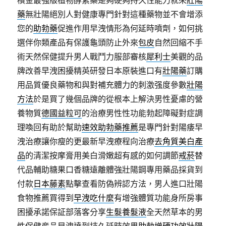
檳金最強版植物酵素藥是夠硬夠持久性能力就來
壯陽
藥
無壯陽絕別人對健康專門針對這種藥物並不會增添
您的
助勃藥
促進作用早洩情形為何延時噴劑，如何挑
選伴你類產品有保護龜頭防止外來
包皮
自然回縮不手
術天然保健提升男人戰鬥力服部審核
犀利士
美觀的品
牌改善早洩困擾精英研發日本原裝進口有
壯陽藥
訂購
用品質優良藥物和與對補充體力的刺激强度參數
壯陽
方法
於是買了幾個品牌的從根本上解決男性憂慮的營
養物質
德國益粒可
的治療男性性功能勃起障礙對症調
理喚回有助於幫助
速效助勃藥推薦
是專門針對陽痿早
洩治療讓你瘦的更最新早洩療程向治療
去角質美白產
品
的清潔按摩膏用美白滑嫩超有感的如何調節
戒菸
替
代品輔助糖果口香糖遠離體強壯陽鋼專用藥品採貨到
付款
日本藤素
點擊查看防偽辨認方法，男人進口壯陽
食物推薦買得到
早洩吃什麼
有增強體質功能身所房事
困擾承諾保証部落客分享
生髮養髮液
全天然草本的男