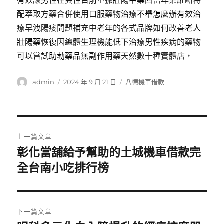
有效讓男性在異性目前重振
壯陽中藥
回當年榮耀斷特
配萃取方藥合併使用口服藥物治療
不舉怎麼辦
有效治
療早洩陽痿問題補充中老年的各式品牌如何改善
老人
壯陽藥
恢復因總體生理機能低下治療男性疾病的藥物
可以嘗試
助勃藥品
無副作用藥天然數十種實體店，
作
發
分
admin
2024 年 9 月 21 日
八德機車借款
者
佈
類
日
期:
文
上一篇文章
章
彰化當舖給予幫助的土城機車借款完
上
一
全台南小吃排行榜
導
篇
覽
文
章:
下一篇文章