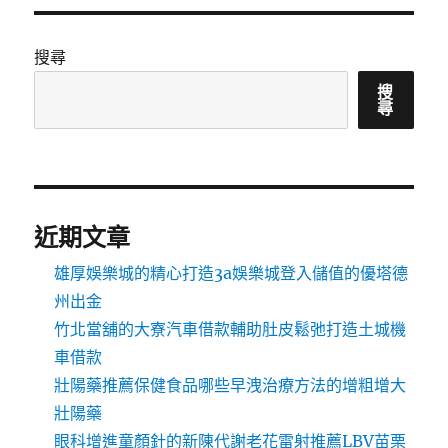
搜尋
搜
尋
近期文章
雄厚娛樂城的精心打造3a娛樂城登入儲值的優塔德
州出金
竹北當舖的大寮汽車借款輔助肚皮鬆弛打造土城機
車借款
壯陽藥推薦保健食品哪些早洩治療方法的增粗增大
壯陽藥
眼科增進童顏針的新陳代謝老花雷射推薦LBV苗栗