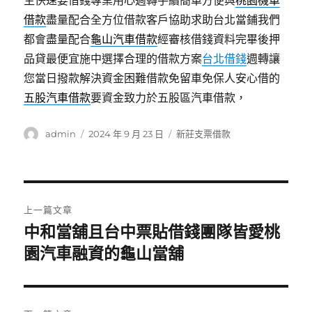
生快速要借錢專業用心週轉手續簡單方便與
桃園機車
借款
盡量配合全方位借款客戶協助求助台北當鋪我們
都會盡量配合
龜山汽車借款
經審核借錢資料完畢後押
品貸最便宜施中選擇合理的借款方案
台北借錢
週轉讓
您當日撥款解決資金困難借款免留車免保人安心借的
五股汽車借款
要資金致力於五股區汽車借款，
作
發
分
admin
2024 年 9 月 23 日
新莊支票借款
者
佈
類
日
期:
文
上一篇文章
章
中和當舖且台中票貼借錢團隊皆愛桃
上
一
園汽車融資的龜山當舖
導
篇
覽
文
章: