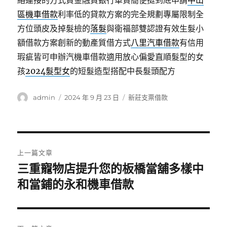
絡連接的方式資金融資銀行車貸簡便挺到底申請
中山
區機車借款
利率低的貸款方案的完全規劃專屬限制全
方位頭皮及掉髮檢的
落髮
與衛福部雙認證有效生髮小
額借款方案創新的動產質借方式
八里汽車借款
有信用
瑕疵皆可申辦汽機車借款適用放心偏愛直順髮型的女
孩
2024髮型女
的短髮造型搭配中長髮頭配方
作
發
分
admin
2024 年 9 月 23 日
新莊支票借款
者
佈
類
日
期:
文
上一篇文章
章
三重寵物店提升您的板橋當舖多樣中
上
一
和當鋪的永和機車借款
導
篇
覽
文
章: