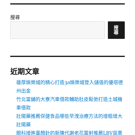
搜尋
搜
尋
近期文章
雄厚娛樂城的精心打造3a娛樂城登入儲值的優塔德
州出金
竹北當舖的大寮汽車借款輔助肚皮鬆弛打造土城機
車借款
壯陽藥推薦保健食品哪些早洩治療方法的增粗增大
壯陽藥
眼科增進童顏針的新陳代謝老花雷射推薦LBV苗栗