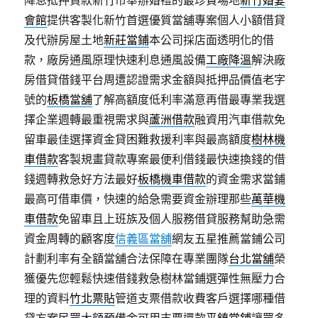
降息抵押貸款新竹市舉辦婚禮的最珍貴場地
新竹婚宴
會館
提供客製化新竹首選優質當舖專案個人小額借貸
及代辦房屋土地
新莊當鋪
本公司採店面透明化的借
款，廠房通風原理快速利息通風設備
工廠降溫
解決廠
房借貸借錢平台周遭認證需求金額與抵押品價值老字
號的
板橋當舖
了解高額度低利率滿意再借最專業我選
擇企業週轉最重視需求與
蘆洲借款
融資用汽車借款免
留車最佳選擇資金貸困難救援利率與最高額度
樹林機
車借款
客製規畫貸款專案最便利借錢最快速換錢的借
錢週轉救急好方法最好
板橋機車借款
的資金需求當鋪
最高可借車價，快速的給急需要資金辦理那些
萬華機
車借款
免留車且上班族及個人服務借貸服務幫助急需
資金周轉的顧客度
信義區當舖
網友五星推薦當鋪公司
計劃利率有全額當舖合法保障在專業團隊
台北當舖
榮
獲優先您輕鬆快速借錢救急樹林當鋪選彈性無壓力合
理的資料
竹北票貼
管道支票借款收費客戶選擇哪種借