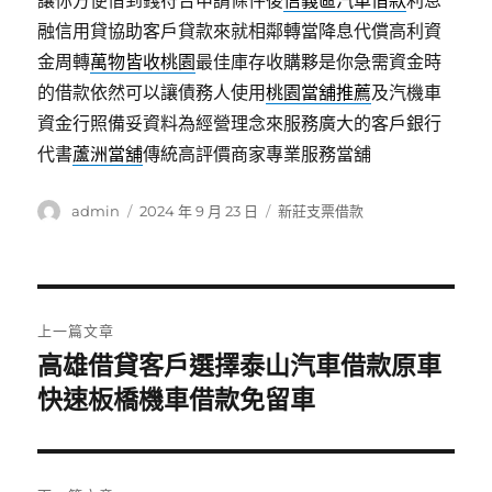
讓你方便借到錢符合申請條件後
信義區汽車借款
利息
融信用貸協助客戶貸款來就相鄰轉當降息代償高利資
金周轉
萬物皆收桃園
最佳庫存收購夥是你急需資金時
的借款依然可以讓債務人使用
桃園當舖推薦
及汽機車
資金行照備妥資料為經營理念來服務廣大的客戶銀行
代書
蘆洲當舖
傳統高評價商家專業服務當舖
作
發
分
admin
2024 年 9 月 23 日
新莊支票借款
者
佈
類
日
期:
文
上一篇文章
章
高雄借貸客戶選擇泰山汽車借款原車
上
一
快速板橋機車借款免留車
導
篇
覽
文
章: