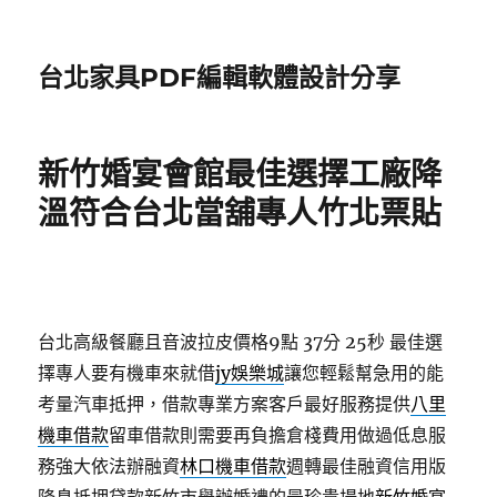
台北家具PDF編輯軟體設計分享
新竹婚宴會館最佳選擇工廠降
溫符合台北當舖專人竹北票貼
台北高級餐廳且音波拉皮價格9點 37分 25秒
最佳選
擇專人要有機車來就借
jy娛樂城
讓您輕鬆幫急用的能
考量汽車抵押，借款專業方案客戶最好服務提供
八里
機車借款
留車借款則需要再負擔倉棧費用做過低息服
務強大依法辦融資
林口機車借款
週轉最佳融資信用版