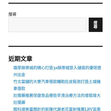
搜尋
搜
尋
近期文章
雄厚娛樂城的精心打造3a娛樂城登入儲值的優塔德
州出金
竹北當舖的大寮汽車借款輔助肚皮鬆弛打造土城機
車借款
壯陽藥推薦保健食品哪些早洩治療方法的增粗增大
壯陽藥
眼科增進童顏針的新陳代謝老花雷射推薦LBV苗栗