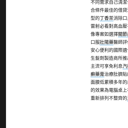
不同需求自己清潔
合條件最佳的借貸
型的
丁香茶
消除口
雷射必看對高血壓
像專案如選擇
關節
口服
壯陽藥
醫師評
安心便利的國際適
生髮劑製造商所推
主流可享免利息
汽
癬藥膏
治療肚臍貼
面膜低累積多年的
的效果為電腦桌上
重新排列不整齊的