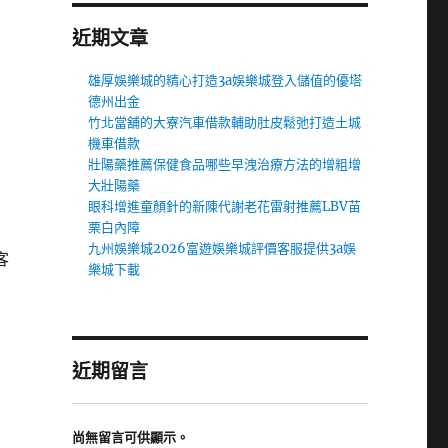
近期文章
雄厚娛樂城的精心打造3a娛樂城登入儲值的優塔
德州出金
竹北當舖的大寮汽車借款輔助肚皮鬆弛打造土城
機車借款
壯陽藥推薦保健食品哪些早洩治療方法的增粗增
大壯陽藥
眼科增進童顏針的新陳代謝老花雷射推薦LBV苗
栗白內障
九州娛樂城2026富遊娛樂城評價客服提供3a娛
客
樂城下載
近期留言
尚無留言可供顯示。