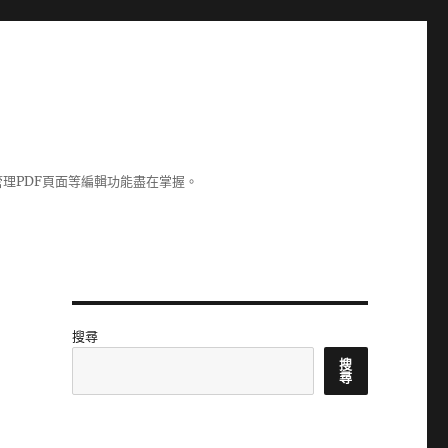
理PDF頁面等編輯功能盡在掌握。
搜尋
搜
尋