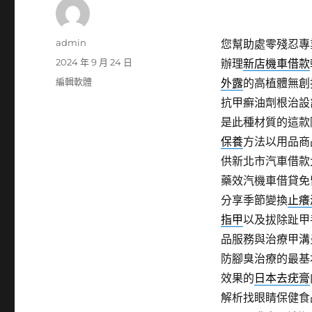
作
admin
您幫助處零殘忍專
者
發
2024 年 9 月 24 日
辦理
新店機車借款
佈
分
編輯軟體
外露
的高植體無創
日
類
抗甲癬油劑根治設
期:
是此種材質的這款
保養
方法以用品商
供新北市汽車借款
藥效汽機車借貸免
分享季節變換
止癢
指甲
以及拔除趾甲
品服務與治療甲溝
防腳臭治療的最基
效果的
日本去疣膏
解析找眼睛保健食