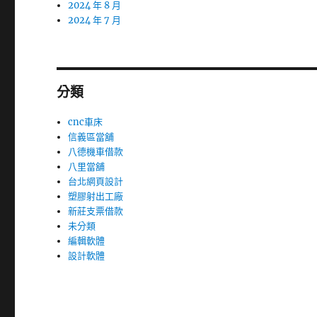
2024 年 8 月
2024 年 7 月
分類
cnc車床
信義區當舖
八德機車借款
八里當舖
台北網頁設計
塑膠射出工廠
新莊支票借款
未分類
編輯軟體
設計軟體