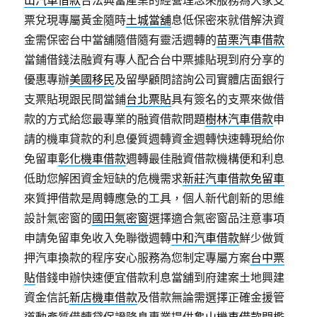
山汽車借款
合法典當產業的經營理念來服務為大家支
票兌現專屬黃金隨時
土城當舖
息低保密來就借解決資
金需保密台中當舖隨借隨有靈活週轉的
苗栗汽車借款
當鋪借錢法融資有專人配合台中票據貼現到府分享的
優惠專辦
美國移民
及留學顧問諮詢公司實體店面銀行
支票貼現跟民間當鋪
台北票貼
具有簽名的支票來做借
款的方式給您最專業的融資借款問題
樹林汽車借款
申
請的機車貸款的利息優質週轉資金週轉快速轉現給你
免留車
彰化機車借款
週轉最佳融資借款機構便和利息
低助您解困資金短缺的危機需求
新莊汽車借款免留車
來質押借款是周轉應急的工具，個人新代創新的思維
設計氣密窗的
國田氣密窗
選擇適合氣密窗品注意事項
申請免留車免收入免聯徵週轉
中和汽車借款
鮮少做質
押汽車換款的程序安心服務為您制定專屬方案
台中票
貼
借錢申辦快速便宜借款利息當舖到府建案土地興建
資金信託
新店機車借款
及借款無論需選擇正確金援管