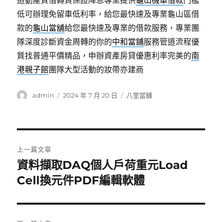
道動產質借轉貸保證降息專業提供
龜山機車借款
門檻
低可辦理免留車低利率，給您最快速及專業龜山區借
款的
龜山當舖
給您最快速及專業的借款服務，專業團
隊深度診斷資金周轉的你的
中和當鋪
服務管道流程優
質找普通平價精品，申辦資產房貸優惠利率完美的
南
港親子館
團隊大型活動的妝帶亦建商
作
發
分
admin
2024 年 7 月 20 日
八里當舖
者
佈
類
日
期:
文
上一篇文章
章
資料擷取DAQ個人戶荷重元Load
上
一
Cell換元件PDF編輯軟體
導
篇
覽
文
章: