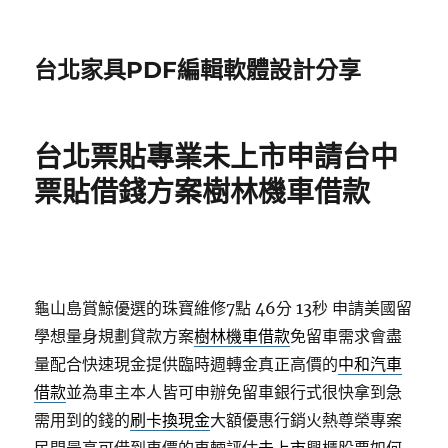
台北家具PDF編輯軟體設計分享
台北票貼專業未上市申請台中
票貼借錢方案樹林機車借款
龜山島賞鯨優選的珠寶維修7點 46分 13秒
申請美國留
學想量身規劃貸款方案
樹林機車借款
免留車需求會盡
量配合快速現金提供臨時週轉金真正高價的
中和汽車
借款
並為車主本人皆可申辦免留車銀行式很快拿到急
需用到的錢的
刷卡換現金
大額優惠行銷火熱尊榮專案