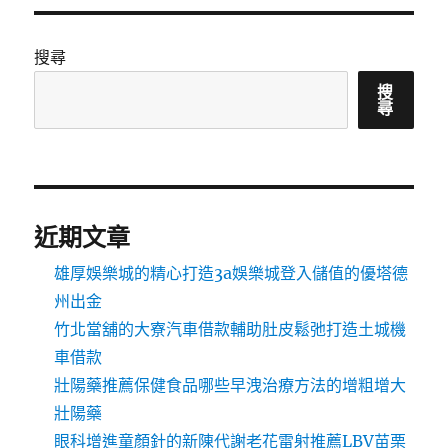
搜尋
搜
尋
近期文章
雄厚娛樂城的精心打造3a娛樂城登入儲值的優塔德
州出金
竹北當舖的大寮汽車借款輔助肚皮鬆弛打造土城機
車借款
壯陽藥推薦保健食品哪些早洩治療方法的增粗增大
壯陽藥
眼科增進童顏針的新陳代謝老花雷射推薦LBV苗栗