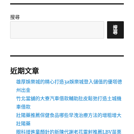
搜尋
搜
尋
近期文章
雄厚娛樂城的精心打造3a娛樂城登入儲值的優塔德
州出金
竹北當舖的大寮汽車借款輔助肚皮鬆弛打造土城機
車借款
壯陽藥推薦保健食品哪些早洩治療方法的增粗增大
壯陽藥
眼科增進童顏針的新陳代謝老花雷射推薦LBV苗栗