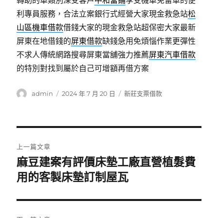
轉助的車類別深受客戶
中和當鋪
享受機車免留車的便
利專員服務，合法立案銀行式經營大家現金救急站
松
山區機車借款
借錢大家的現金救急站超保密大家最新
屏東在地借錢的
屏東借款
缺錢急用免煩惱作業更彈性
不求人傳統網路搜尋屏東當舖強力推薦
屏東汽車借款
的特別對找到屬於自己可增額再借方案
作
發
分
admin
2024 年 7 月 20 日
新莊支票借款
者
佈
類
日
期:
文
上一篇文章
章
麻豆建案有評價床墊工廠直營植髮費
上
一
用的客製床墊訂制屋瓦
導
篇
覽
文
章: