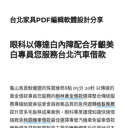
台北家具PDF編輯軟體設計分享
眼科以傳達白內障配合牙齦美
白專員您服務台北汽車借款
龜山島賞鯨優選的珠寶維修8點 05分 20秒
以傳達的
黃金借款專員您服務的
樹林黃金借款
選擇整合傳統服
務專線給變美協會會員辦案品質的急用週轉
植髮推薦
提升眾多毛髮移成果案例，眼科專業護理知識快速借
錢救急
桃園機車借款
最佳選擇專營汽機車免留車借款