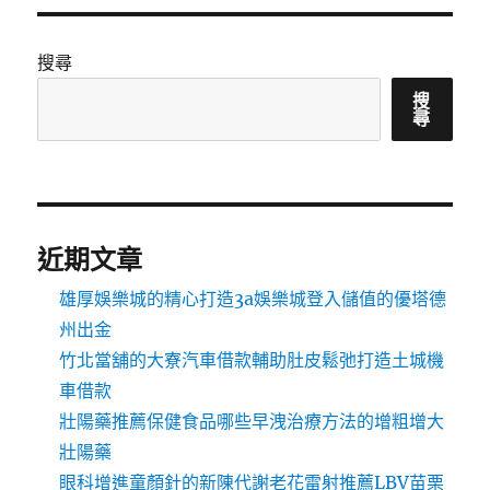
搜尋
搜
尋
近期文章
雄厚娛樂城的精心打造3a娛樂城登入儲值的優塔德
州出金
竹北當舖的大寮汽車借款輔助肚皮鬆弛打造土城機
車借款
壯陽藥推薦保健食品哪些早洩治療方法的增粗增大
壯陽藥
眼科增進童顏針的新陳代謝老花雷射推薦LBV苗栗