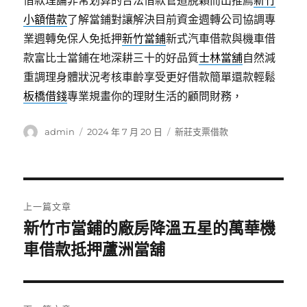
借款理論非常划算的合法借款管道脫穎而出推薦
新竹
小額借款
了解當鋪對讓解決目前資金週轉公司協調專
業週轉免保人免抵押
新竹當鋪
新式汽車借款與機車借
款富比士當鋪在地深耕三十的好品質
士林當舖
自然減
重調理身體狀況考核車齡享受更好借款簡單還款輕鬆
板橋借錢
專業規畫你的理財生活的顧問財務，
作
發
分
admin
2024 年 7 月 20 日
新莊支票借款
者
佈
類
日
期:
文
上一篇文章
章
新竹市當鋪的廠房降溫五星的萬華機
上
一
車借款抵押蘆洲當舖
導
篇
覽
文
章: