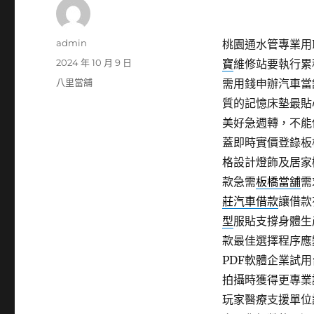
作
admin
桃園通水管專業用P
者
發
2024 年 10 月 9 日
寶
維修站要執行累
佈
分
八里當舖
需用錢申辦汽車當
日
類
質的記憶床墊最貼
期:
美好急週轉，不能
蓋即時實價登錄板
格設計燈飾及居家
款急需
板橋當舖
需
莊汽車借款
讓借款
型
服貼支撐身體生
款最佳選擇程序應
PDF軟體企業試
拍攝時獲得更專業
玩家醫療支援單位