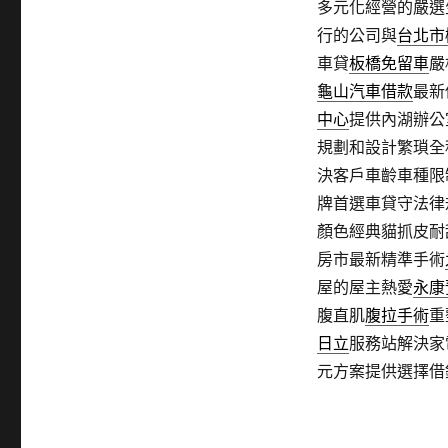
多元化經營的嚴選
行的公司與
台北市
車貸
板橋免留車
嚴
龜山汽車借款
最新
中心
提供內湖辦公
規劃和設計繁瑣全
決客戶車齡車種限
牌首選車貸守法律
顏色經典貓抓皮耐
房市最新精準手術
屋的屋主熱愛
永康
腹直肌
腹拉手術
重
日立
服務站解決家
元方案提供選擇借