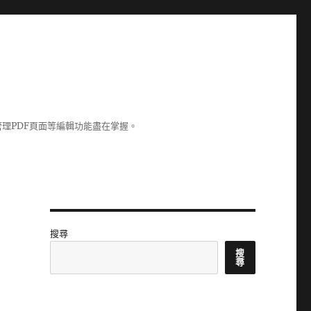
理PDF頁面等編輯功能盡在掌握。
搜尋
搜
尋