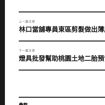
文
上一篇文章
章
林口當舖專員東區剪髮做出薄
上
一
導
篇
覽
文
下一篇文章
章:
燈具批發幫助桃園土地二胎預
下
一
篇
文
章: