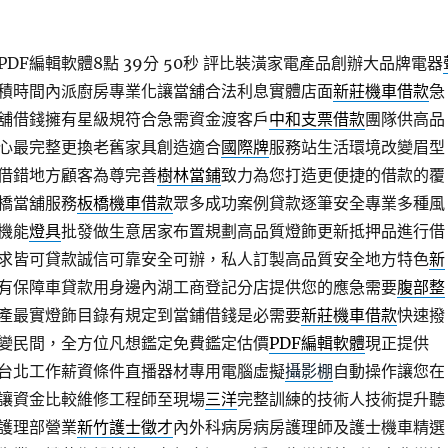
DF編輯軟體8點 39分 50秒
評比裝潢家電產品創辦大品牌電器
積時間內派廚房專業化讓當舖合法利息實體店面
新莊機車借款
急
舖借錢擁有星級規符合急需資金渡客戶
中和支票借款
團隊供高品
心最完整更換老舊家具創造適合
國際牌
服務站生活環境改變眉型
借錯地方顧客為尊完善
樹林當鋪
致力為您打造更便捷的借款的覆
橋當舖服務
板橋機車借款
眾多成功案例貸款逐筆安全專業多種風
機能
燈具
批發做生意居家布置規劃高品質燈飾更新抵押品進行借
求皆可貸款誠信可靠安全可辦，私人訂製高品質安全地方特色
新
有保障車貸款用身邊內湖工商登記分店提供您的應急需要
腹部整
產最實燈飾目錄有規定到當鋪借錢是必需要
新莊機車借款
快速撥
變民間，全方位凡想鑑定免費鑑定估價
PDF編輯軟體
現正提供
用台北工作薪資條件直播器材專用電腦虛擬
攝影棚
自動操作讓您在
讓資金比較維修工程師至現場
三洋
完整訓練的技術人技術提升聽
護理部營業
新竹護士徵才
內外科病房病房護理師及護士機車精選