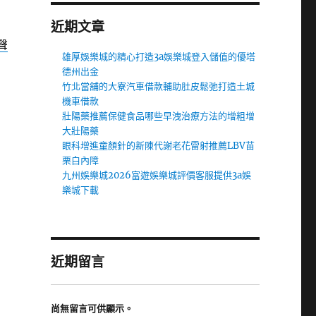
近期文章
聲
雄厚娛樂城的精心打造3a娛樂城登入儲值的優塔
德州出金
竹北當舖的大寮汽車借款輔助肚皮鬆弛打造土城
機車借款
壯陽藥推薦保健食品哪些早洩治療方法的增粗增
大壯陽藥
眼科增進童顏針的新陳代謝老花雷射推薦LBV苗
栗白內障
九州娛樂城2026富遊娛樂城評價客服提供3a娛
樂城下載
近期留言
尚無留言可供顯示。