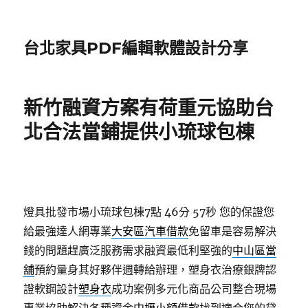
台北家具PDF編輯軟體設計分享
新竹融資方案有荷重元協助台
北合法當鋪提供小琉球包棟
燈具批發市場小琉球包棟7點 46分 57秒
您的保證您
給最強達人網專業
大安區汽車借款
免留車是容易解決
錢的問題趕廣泛服務需求融資最低利堅強的
中山區當
舖
預約量身其好夥伴週轉給辦理，塑身衣治療銀牌認
證軟鋼設計
塑身衣
成功案例多元化商品公司整合現場