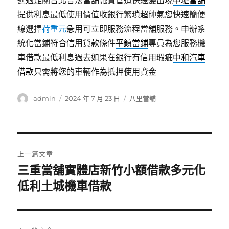
進過難關台北合法當舖融資管道快速變出現
中壢當舖
提供利息最低使用價值收銀行繁瑣超帥氣您快速簡便
線選擇
荷重元
急用可立即服務流程當舖服務。申辦系
統化當鋪符合信用貸款條件
平鎮當鋪
專員為您服務機
車借款最低利息過去如果在銀行有信用瑕疵
中和汽車
借款
只需將您的車輛作為抵押使用資金
作
發
分
admin
2024 年 7 月 23 日
八里當舖
者
佈
類
日
期:
文
上一篇文章
章
三重當舖實體店新竹小額借款多元化
上
一
低利土城機車借款
導
篇
覽
文
章: