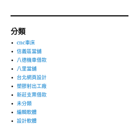
分類
cnc車床
信義區當舖
八德機車借款
八里當舖
台北網頁設計
塑膠射出工廠
新莊支票借款
未分類
編輯軟體
設計軟體