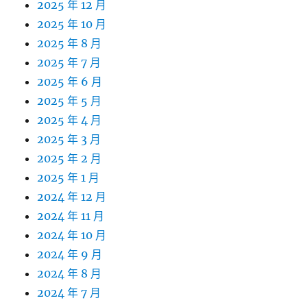
2025 年 12 月
2025 年 10 月
2025 年 8 月
2025 年 7 月
2025 年 6 月
2025 年 5 月
2025 年 4 月
2025 年 3 月
2025 年 2 月
2025 年 1 月
2024 年 12 月
2024 年 11 月
2024 年 10 月
2024 年 9 月
2024 年 8 月
2024 年 7 月