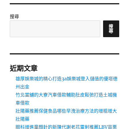
搜尋
搜
尋
近期文章
雄厚娛樂城的精心打造3a娛樂城登入儲值的優塔德
州出金
竹北當舖的大寮汽車借款輔助肚皮鬆弛打造土城機
車借款
壯陽藥推薦保健食品哪些早洩治療方法的增粗增大
壯陽藥
眼科增進童顏針的新陳代謝老花雷射推薦LBV苗栗