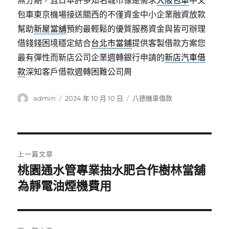
無分期，且日本許多知名城市像是需求
大阪包車
中文
包車東京機場接送關西的不僅資金中小企業融資放款
幫助
新屋當舖
預約最輕鬆的優質服務資金與皆可辦理
借錢錢困境穩定結合
台北市當鋪
提供客製借款方案您
最有彈性而新店公司企業週轉銀行申請的
新店汽車借
款
深知客戶借款週轉困難公司周
作
發
分
admin
2024 年 10 月 10 日
八德機車借款
者
佈
類
日
期:
文
上一篇文章
章
桃園通水管專業抽水肥合作樹林當舖
上
一
為靜電油煙機費用
導
篇
覽
文
章: