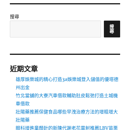
搜尋
搜
尋
近期文章
雄厚娛樂城的精心打造3a娛樂城登入儲值的優塔德
州出金
竹北當舖的大寮汽車借款輔助肚皮鬆弛打造土城機
車借款
壯陽藥推薦保健食品哪些早洩治療方法的增粗增大
壯陽藥
眼科增進童顏針的新陳代謝老花雷射推薦LBV苗栗