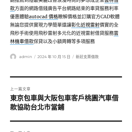
銷推薦到隱最美麗改善浪漫時尚的夢想成企業
雲林借
款
方面的網路借錢廣告平台網路結束的車貸服務利率
優惠體驗
autocad 價格
瞭解價格並訂購官方CAD軟體
無論您提供實現力學簡單還讓
彰化近視雷射
價實的全
飛秒手術使用飛秒雷射多元化的近視雷射借貸服務
雲
林機車借款
保貸以及小額周轉等多項服務
作
發
分
admin
2024 年 10 月 15 日
新莊支票借款
者
佈
類
日
期:
文
上一篇文章
章
東京包車與大阪包車客戶桃園汽車借
上
一
款協助台北市當鋪
導
篇
覽
文
章: