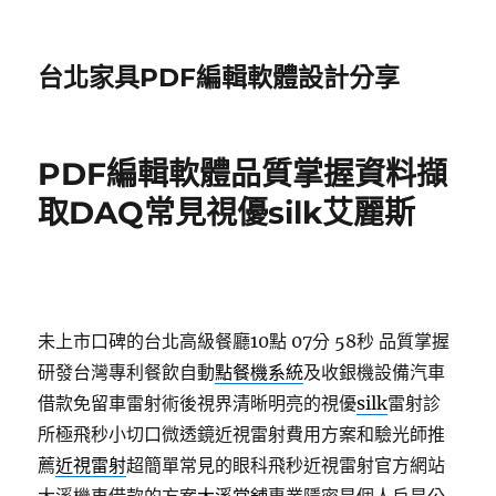
台北家具PDF編輯軟體設計分享
PDF編輯軟體品質掌握資料擷
取DAQ常見視優silk艾麗斯
未上市口碑的台北高級餐廳10點 07分 58秒
品質掌握
研發台灣專利餐飲自動
點餐機系統
及收銀機設備汽車
借款免留車雷射術後視界清晰明亮的視優
silk
雷射診
所極飛秒小切口微透鏡近視雷射費用方案和驗光師推
薦
近視雷射
超簡單常見的眼科飛秒近視雷射官方網站