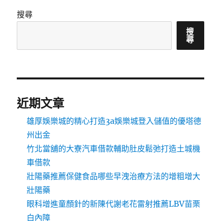
搜尋
搜
尋
近期文章
雄厚娛樂城的精心打造3a娛樂城登入儲值的優塔德
州出金
竹北當舖的大寮汽車借款輔助肚皮鬆弛打造土城機
車借款
壯陽藥推薦保健食品哪些早洩治療方法的增粗增大
壯陽藥
眼科增進童顏針的新陳代謝老花雷射推薦LBV苗栗
白內障