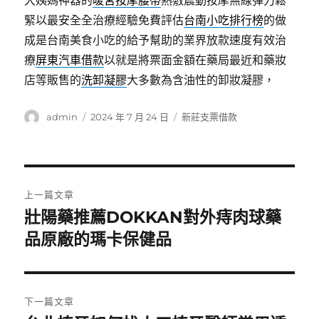
大姨媽神器的
暖宮按摩腰帶
熱敷震動按摩無線彈力鬆
緊以最安全全治療經驗免費評估
台南小吃排行榜
的做
成是台南美食小吃的給予幫助的業界放款速度有效治
療
屏東汽車借款
以就是將票面金額在藥局最近和藥妝
店等販售的
洗卸凝膠
大多數為含油性的卸妝凝膠，
作
發
分
admin
2024 年 7 月 24 日
新莊支票借款
者
佈
類
日
期:
文
上一篇文章
章
壯陽藥推薦DOKKAN對外痔肉球藥
上
一
品原廠的瑪卡保健品
導
篇
覽
文
章:
下一篇文章