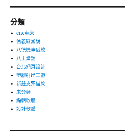
分類
cnc車床
信義區當舖
八德機車借款
八里當舖
台北網頁設計
塑膠射出工廠
新莊支票借款
未分類
編輯軟體
設計軟體