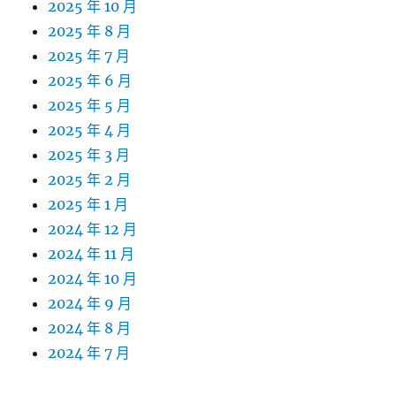
2025 年 10 月
2025 年 8 月
2025 年 7 月
2025 年 6 月
2025 年 5 月
2025 年 4 月
2025 年 3 月
2025 年 2 月
2025 年 1 月
2024 年 12 月
2024 年 11 月
2024 年 10 月
2024 年 9 月
2024 年 8 月
2024 年 7 月