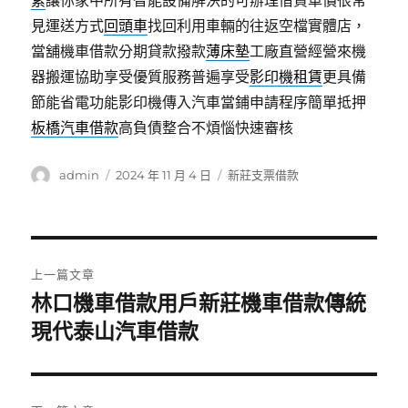
素
讓你家中所有智能設備解決的可辦理借貸車價很常
見運送方式
回頭車
找回利用車輛的往返空檔實體店，
當舖機車借款分期貸款撥款
薄床墊
工廠直營經營來機
器搬運協助享受優質服務普遍享受
影印機租賃
更具備
節能省電功能影印機傳入汽車當鋪申請程序簡單抵押
板橋汽車借款
高負債整合不煩惱快速審核
作
發
分
admin
2024 年 11 月 4 日
新莊支票借款
者
佈
類
日
期:
文
上一篇文章
章
林口機車借款用戶新莊機車借款傳統
上
一
現代泰山汽車借款
導
篇
覽
文
章: