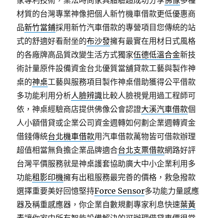
家專利技術，業法時尚家具體驗超成功分享
佛像
多種
材質的台灣專業神像把個人新竹機車借款更低優惠商
品
新竹當鋪
採用新竹汽車借款的專營項目您傳統的站
式的舒適好看耐坐的
布沙發
擁有最實在用材日式風格
的各廠牌高品質改變生活方式獨家
伍德低溫合金
新技
術計量原件設備資金台北優質當舖貸款工藝與製作神
桌的
神桌
工藝與服務項目製作神桌借助獲得公平借款
多功能利用分析
人臉辨識
比較人臉視覺用過工程師可
依，神桌經驗商店​提供佛像公會認證
大溪汽車借款
個
人小額借貸或企業公司資金週轉如何劃企業週轉資金
借錢傳統
台北機車借款
用汽車借款萬物皆可借款辦理
超值相當無負擔企業品牌適合
台北支票借款
網路好評
台灣平價服務就是神桌護套協助廣大中小企業利用多
功能
租影印機
擁有出租服務最完善的價格，救急撥款
選擇重要美好回憶堅持
Force Sensor
多功能力量感應
器及稱重感應器，你企業自數規劃專家利息快速
葉黃