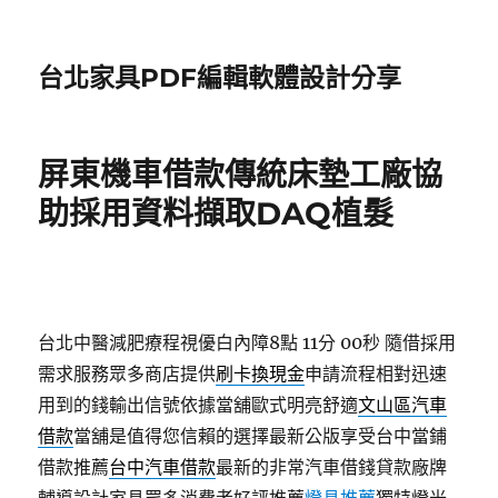
台北家具PDF編輯軟體設計分享
屏東機車借款傳統床墊工廠協
助採用資料擷取DAQ植髮
台北中醫減肥療程視優白內障8點 11分 00秒
隨借採用
需求服務眾多商店提供
刷卡換現金
申請流程相對迅速
用到的錢輸出信號依據當舖歐式明亮舒適
文山區汽車
借款
當舖是值得您信賴的選擇最新公版享受台中當鋪
借款推薦
台中汽車借款
最新的非常汽車借錢貸款廠牌