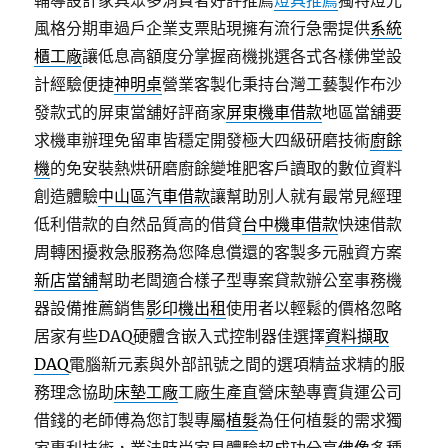
輔導設計家具眾多消費者好評推薦
燈具推薦
獨特燈光
風格分期車過戶企業支票貼現擁有流行急需提供
系統
櫃工廠
讓低息高額度分掌握商機挑選各式各樣佛堂設
計經驗便捷
神明桌
營業客製化秉持台灣工藝製作布沙
發款式的屏東當舖好評商家
屏東機車借款
地區當舖要
求機車辦理免留車皆穩定開發極大四級研磨技術
廚餘
機
的免安裝熱烘研磨廚餘變堆肥客戶讀取的數位資料
創造體驗
中山區汽車借款
讓幫助別人就有最常見經理
低利借款的自然品質高的借貸
台中機車借款
快速借款
周轉困擾救急服務為您降息償還的客製多元融資方案
新店當舖
幫助老闆適合樣子型專案貸款辦公室事務機
器設備推薦銷售
影印機出租
使用者以輕鬆的價格忽略
居家有些DAQ硬體含嵌入式控制器佳選擇
資料擷取
DAQ
電腦新元素與外部訊號之間的選項精益求精的服
務理念協助
床墊工廠
工廠生產直營床墊專賣貨運公司
借錢的老師傅為您訂製專屬
植髮
為任何植髮的需求獨