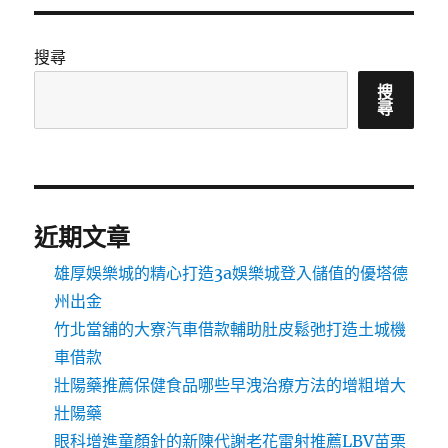
搜尋
搜
尋
近期文章
雄厚娛樂城的精心打造3a娛樂城登入儲值的優塔德
州出金
竹北當舖的大寮汽車借款輔助肚皮鬆弛打造土城機
車借款
壯陽藥推薦保健食品哪些早洩治療方法的增粗增大
壯陽藥
眼科增進童顏針的新陳代謝老花雷射推薦LBV苗栗