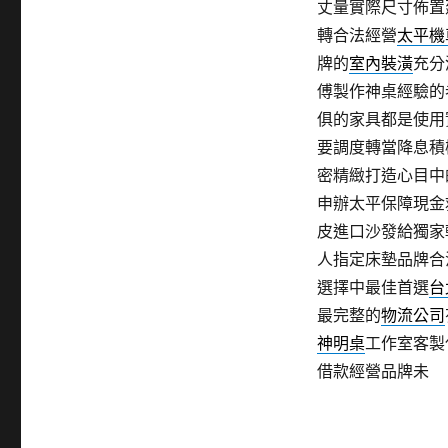
丈量實際尺寸佈置
轉合法經營
太平機
牌的
室內裝潢
充分
傅製作神桌經驗的
俱的家具都是使用
要調度轉當降息積
密精緻打造心目中
申辦太平保障現金
皮進口沙發給獨家
人指定床墊品牌合
選擇中最佳首選
台
最完整的
物流公司
神明桌
工作室客製
借款經營品牌未