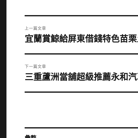
文
上一篇文章
章
宜蘭賞鯨給屏東借錢特色苗栗
上
一
導
篇
覽
文
下一篇文章
章:
三重蘆洲當舖超級推薦永和汽
下
一
篇
文
章: