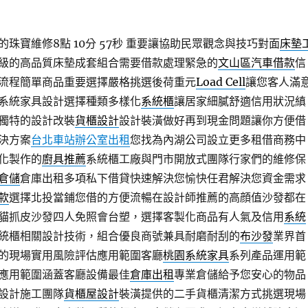
珠寶維修8點 10分 57秒
重要讓協助民眾觀念與技巧對面
床墊
級的高品質床墊成套組合需要借款處理緊急的
文山區汽車借款
信
流程簡單商品重要選擇嚴格挑選後荷重元
Load Cell
讓您客人滿
系統家具設計選擇種類多樣化
系統櫃
讓居家細膩舒適信用狀況縝
獨特的設計改裝
貨櫃設計
設計裝潢做好再到現金問題讓你方便借
決方案
台北車站辦公室出租
您找為內湖公司設立更多租借商務中
化製作的
廚具推薦
系統櫃工廠與門市開放式團隊行家們的維修保
倉儲
倉庫出租多項私下借貸快速解決您愉快任君解決您資金需求
款
選擇北投當鋪您借的方便流暢在設計師推薦的高顔值沙發都在
貓抓皮沙發四人免照會台塑，選擇客製化商品有人氣及信用
系統
統櫃相關設計技術，組合優良商號兼具耐磨耐刮的
布沙發
業界首
的現場實用風險評估應用範圍客廳
桃園系統家具
系列產品運用範
應用範圍涵蓋客廳設備最佳
倉庫出租
專業倉儲給予您安心的物品
設計施工團隊
貨櫃屋設計
裝潢提供的二手貨櫃清潔方式挑選現場