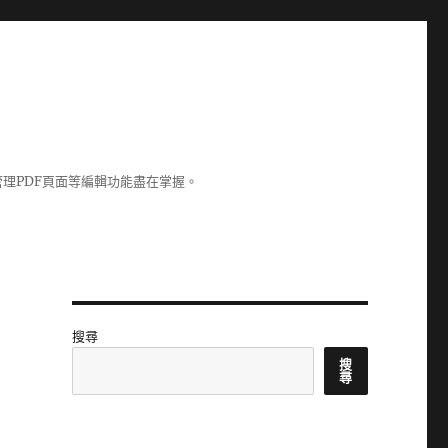
理PDF頁面等編輯功能盡在掌握。
搜尋
搜
尋