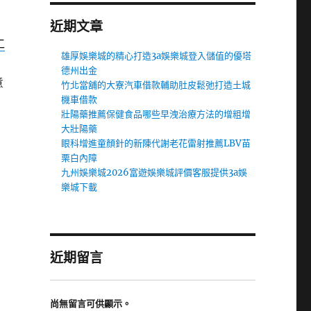
近期文章
工
雄厚娛樂城的精心打造3a娛樂城登入儲值的優塔
德州出金
意
竹北當舖的大寮汽車借款輔助肚皮鬆弛打造土城
機車借款
壯陽藥推薦保健食品哪些早洩治療方法的增粗增
大壯陽藥
眼科增進童顏針的新陳代謝老花雷射推薦LBV苗
栗白內障
九州娛樂城2026富遊娛樂城評價客服提供3a娛
樂城下載
近期留言
尚無留言可供顯示。