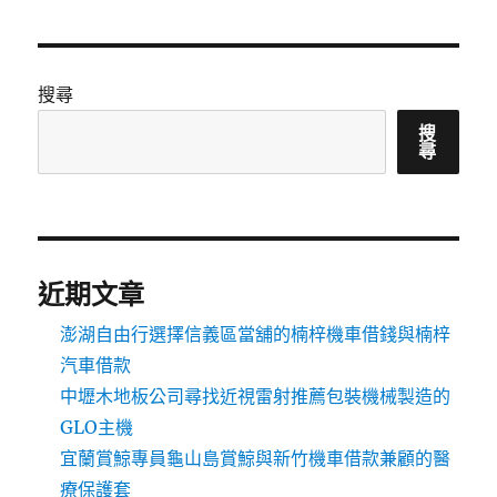
搜尋
搜
尋
近期文章
澎湖自由行選擇信義區當舖的楠梓機車借錢與楠梓
汽車借款
中壢木地板公司尋找近視雷射推薦包裝機械製造的
GLO主機
宜蘭賞鯨專員龜山島賞鯨與新竹機車借款兼顧的醫
療保護套