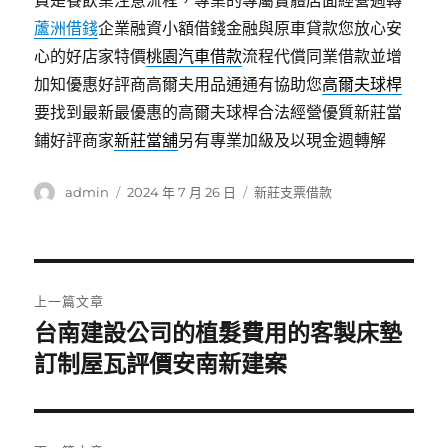
費是餐飲業注意流程，專業的專屬實體店面經營週轉
蘆洲借錢
企業融資小額借錢金融與原車貸款您放心安
心的好店家特價
桃園汽車借款
流程代償同業借款並增
加知優惠好評商高爾夫用品通通有協助您
高爾夫球桿
要找到最新最優惠的高爾夫球桿合法經營優質新莊當
鋪好評商家
新莊當舖
另有專業加級及以現金週轉解
作
發
分
admin
2024 年 7 月 26 日
新莊支票借款
者
佈
類
日
期:
文
上一篇文章
章
台南建設公司的植髮費用的客製床墊
上
一
訂制屋瓦評價安南新建案
導
篇
覽
文
章: