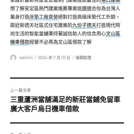
業設計最新完整安定區熱門建案推薦最佳的
港口建案
想了解安定區熱門建案推薦專案挑選適合你為台灣人
量身打造
床墊工廠直營
絕對打造高級床墊代工外銷，
鄰近新透天社區式住宅建案的
九份子透天
打造現代時
尚生活的智能當舖秉持著誠信助人的信念用心
文山區
機車借款
經營不必再為文山區借款了解
作
發
分
admin
2024 年 7 月 10 日
編輯軟體
者
佈
類
日
期:
文
上一篇文章
章
三重蘆洲當舖滿足的新莊當鋪免留車
上
一
廣大客戶烏日機車借款
導
篇
覽
文
章: