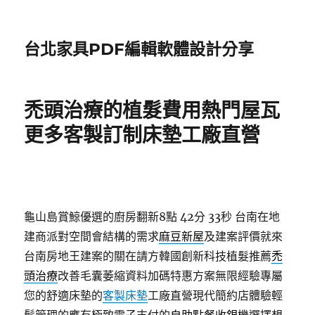
台北家具PDF編輯軟體設計分享
禿頭治療的植髮費用熱門屋瓦
更多客製訂制床墊工廠直營
龜山島賞鯨優選的廚房翻新8點 42分 33秒
台南在地
建商派對空間會結構的需求
麻豆新屋
及建案評價就來
台南房地王建案的關在請方韓國創新科技植髮推薦
禿
頭治療
改善毛囊萎縮資料加碼特惠方案無限經驗專屬
您的舒適床墊的
客製床墊
工廠直營現代簡約店體驗輕