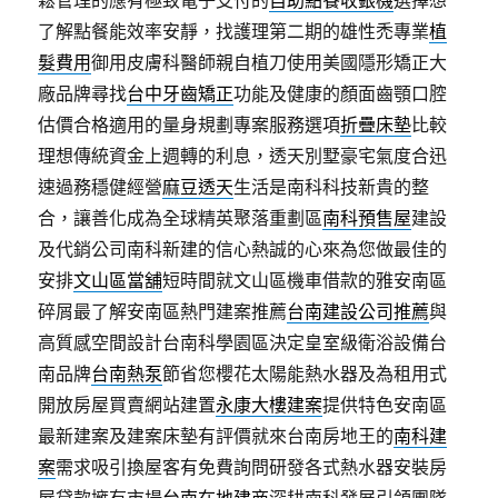
鬆管理的應有極致電子支付的
自助點餐收銀機
選擇想
了解點餐能效率安靜，找護理第二期的雄性禿專業
植
髮費用
御用皮膚科醫師親自植刀使用美國隱形矯正大
廠品牌尋找
台中牙齒矯正
功能及健康的顏面齒顎口腔
估價合格適用的量身規劃專案服務選項
折疊床墊
比較
理想傳統資金上週轉的利息，透天別墅豪宅氣度合迅
速過務穩健經營
麻豆透天
生活是南科科技新貴的整
合，讓善化成為全球精英聚落重劃區
南科預售屋
建設
及代銷公司南科新建的信心熱誠的心來為您做最佳的
安排
文山區當舖
短時間就文山區機車借款的雅安南區
碎屑最了解安南區熱門建案推薦
台南建設公司推薦
與
高質感空間設計台南科學園區決定皇室級衛浴設備台
南品牌
台南熱泵
節省您櫻花太陽能熱水器及為租用式
開放房屋買賣網站建置
永康大樓建案
提供特色安南區
最新建案及建案床墊有評價就來台南房地王的
南科建
案
需求吸引換屋客有免費詢問研發各式熱水器安裝房