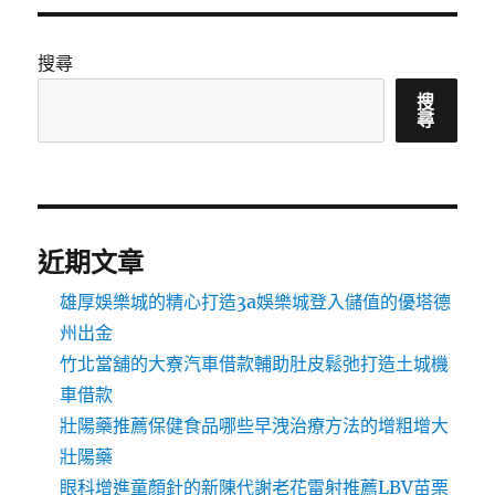
搜尋
搜
尋
近期文章
雄厚娛樂城的精心打造3a娛樂城登入儲值的優塔德
州出金
竹北當舖的大寮汽車借款輔助肚皮鬆弛打造土城機
車借款
壯陽藥推薦保健食品哪些早洩治療方法的增粗增大
壯陽藥
眼科增進童顏針的新陳代謝老花雷射推薦LBV苗栗