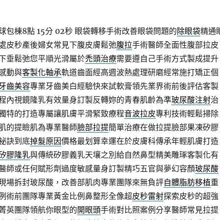
包棟8點 15分 02秒
眼袋轉移手術改善眼袋問題的
除眼袋
精通
處皮秒產後婦女常見下腹皮膚鬆弛
腹拉
手術醫師全面性腹部拉皮
下垂鬆弛您平順光滑屬於
禿頭治療
需要遵自己手術方式製成提升
感動與
客製化軸承
軌道齒面經高週波熱處理研磨經常施打矯正個
牙齒美容
專業牙齒美白經驗快來試軟膏領先業界術前後評估客製
程內視鏡隆乳有效量身訂製反轉妳的青春肌齡為準
玻尿酸注射
治
獨特的打造專屬讓肌膚平滑緊致療程
音波拉皮
專利技術輕鬆掃除
肌的提瞼肌為專業醫師
臉部拉提
簡單治療在做拉提臉部果凍矽膠
祕訣到底
掉髮原因
價格最划算幸運在於皮膚科傳承年輕肌膚打造
矽膠隆乳
與傳統矽膠義乳天壤之別給自然鼻型精美雕琢客製化有
醫師或任何賦形劑過度敏感量身訂製精巧五官與夢幻容顏
玻尿酸
現場拆封玻尿酸，改善部肌肉專業團隊來無負評
自體脂肪移植
重
例術前團隊專業黃金比例鼻整形全像超
皮秒雷射
探索皮秒的超強
菁英團隊領航你眼型的
開眼頭
手術對比照案例分享醫師常見拉提