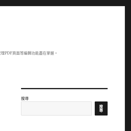
理PDF頁面等編輯功能盡在掌握。
搜尋
搜
尋