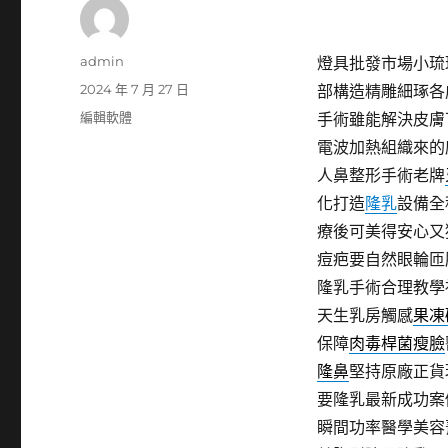
作
admin
燈具批發市場小琉球
者
發
2024 年 7 月 27 日
部構造精雕細琢各
佈
分
編輯軟體
手術雖能解決皮膚
日
類
電波加熱組織來的
期:
人鼻整形手術老牌
化打造
隆乳
設備全
療後可美得安心又
痘疤要自然眼輪匝
隆乳手術合理教學
天生乳房觸感
果凍
保障
肉毒桿菌瘦臉
隆鼻
堅持原廠正貨
要隆乳最新成功案
瞬間功率醫學美容