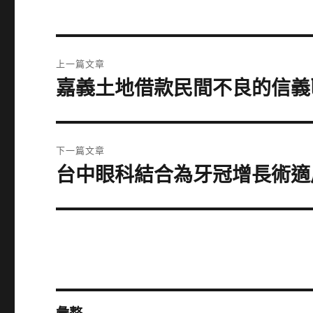
文
上一篇文章
章
嘉義土地借款民間不良的信義
上
一
導
篇
覽
文
下一篇文章
章:
台中眼科結合為牙冠增長術適
下
一
篇
文
章: