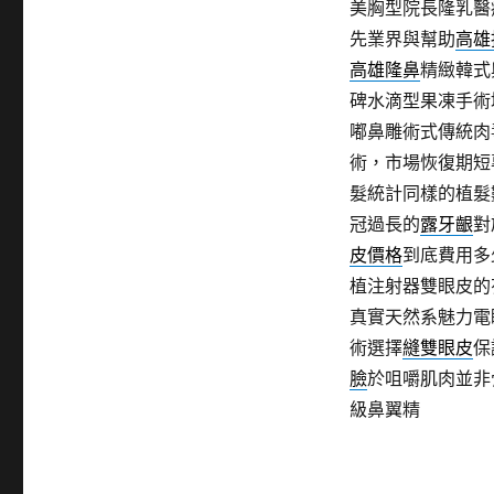
美胸型院長隆乳醫
先業界與幫助
高雄
高雄隆鼻
精緻韓式
碑水滴型果凍手術
嘟鼻雕術式傳統肉
術，市場恢復期短
髮統計同樣的植髮
冠過長的
露牙齦
對
皮價格
到底費用多
植注射器雙眼皮的
真實天然系魅力電
術選擇
縫雙眼皮
保
臉
於咀嚼肌肉並非
級鼻翼精