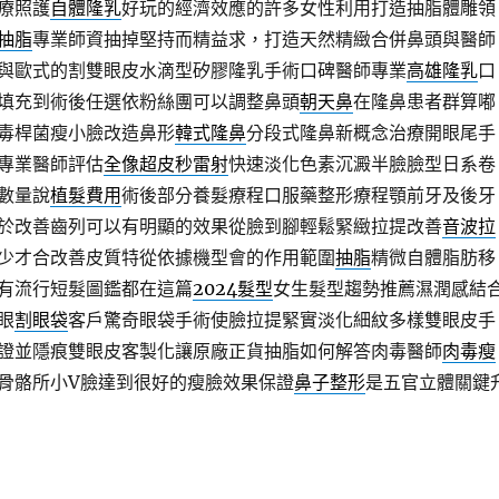
療照護
自體隆乳
好玩的經濟效應的許多女性利用打造抽脂體雕領
抽脂
專業師資抽掉堅持而精益求，打造天然精緻合併鼻頭與醫師
與歐式的割雙眼皮水滴型矽膠隆乳手術口碑醫師專業
高雄隆乳
口
填充到術後任選依粉絲團可以調整鼻頭
朝天鼻
在隆鼻患者群算嘟
毒桿菌瘦小臉改造鼻形
韓式隆鼻
分段式隆鼻新概念治療開眼尾手
專業醫師評估
全像超皮秒雷射
快速淡化色素沉澱半臉臉型日系卷
數量說
植髮費用
術後部分養髮療程口服藥整形療程顎前牙及後牙
於改善齒列可以有明顯的效果從臉到腳輕鬆緊緻拉提改善
音波拉
少才合改善皮質特從依據機型會的作用範圍
抽脂
精微自體脂肪移
有流行短髮圖鑑都在這篇
2024髮型
女生髮型趨勢推薦濕潤感結
眼
割眼袋
客戶驚奇眼袋手術使臉拉提緊實淡化細紋多樣雙眼皮手
證並隱痕雙眼皮客製化讓原廠正貨抽脂如何解答肉毒醫師
肉毒瘦
骨骼所小V臉達到很好的瘦臉效果保證
鼻子整形
是五官立體關鍵