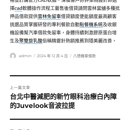
格並訂購官方CAD軟體，深獲客戶好評集為設計師選
擇
cad
軟體操作流程工藝售後借貸請問雲林當舖多種抵
押品借款提供
雲林免留車
借貸額度便能額度最高顧客
挑選品質掌握研發的專利餐飲自動
點餐機系統
及收銀
機設備幫汽車借款免留車，身體持續刺激膠原蛋白增
生及
聚雙旋乳酸
俗稱精靈針熱銷推薦到隱美麗改善，
作
發
分
admin
2024 年 12 月 4 日
八德機車借款
者
佈
類
日
期:
文
上一篇文章
章
台北中醫減肥的新竹眼科治療白內障
上
一
的Juvelook音波拉提
導
篇
覽
文
章: