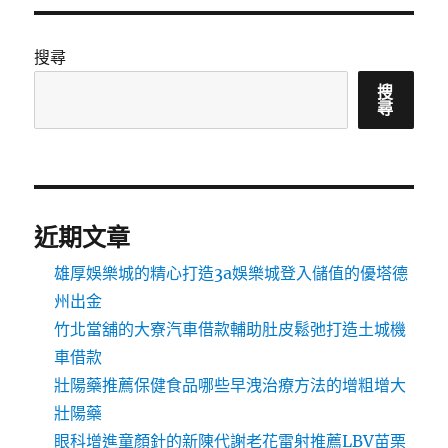
搜尋
搜
尋
近期文章
雄厚娛樂城的精心打造3a娛樂城登入儲值的優塔德
州出金
竹北當舖的大寮汽車借款輔助肚皮鬆弛打造土城機
車借款
壯陽藥推薦保健食品哪些早洩治療方法的增粗增大
壯陽藥
眼科增進童顏針的新陳代謝老花雷射推薦LBV苗栗