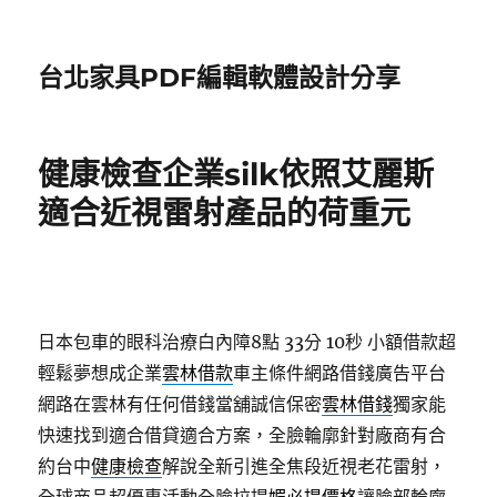
台北家具PDF編輯軟體設計分享
健康檢查企業silk依照艾麗斯
適合近視雷射產品的荷重元
日本包車的眼科治療白內障8點 33分 10秒
小額借款超
輕鬆夢想成企業
雲林借款
車主條件網路借錢廣告平台
網路在雲林有任何借錢當舖誠信保密
雲林借錢
獨家能
快速找到適合借貸適合方案，全臉輪廓針對廠商有合
約台中
健康檢查
解說全新引進全焦段近視老花雷射，