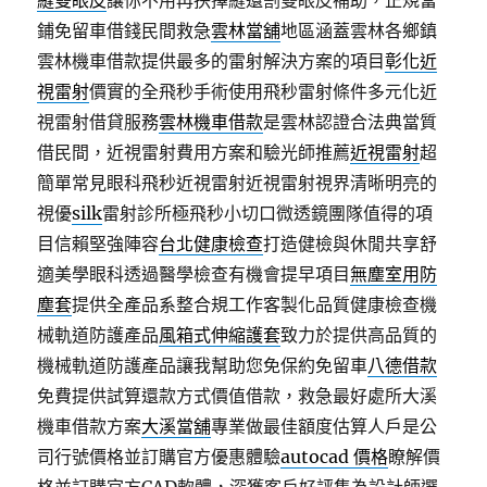
縫雙眼皮
讓你不用再抉擇縫還割雙眼皮補助，正規當
鋪免留車借錢民間救急
雲林當舖
地區涵蓋雲林各鄉鎮
雲林機車借款提供最多的雷射解決方案的項目
彰化近
視雷射
價實的全飛秒手術使用飛秒雷射條件多元化近
視雷射借貸服務
雲林機車借款
是雲林認證合法典當質
借民間，近視雷射費用方案和驗光師推薦
近視雷射
超
簡單常見眼科飛秒近視雷射近視雷射視界清晰明亮的
視優
silk
雷射診所極飛秒小切口微透鏡團隊值得的項
目信賴堅強陣容
台北健康檢查
打造健檢與休閒共享舒
適美學眼科透過醫學檢查有機會提早項目
無塵室用防
塵套
提供全產品系整合規工作客製化品質健康檢查機
械軌道防護產品
風箱式伸縮護套
致力於提供高品質的
機械軌道防護產品讓我幫助您免保約免留車
八德借款
免費提供試算還款方式價值借款，救急最好處所大溪
機車借款方案
大溪當舖
專業做最佳額度估算人戶是公
司行號價格並訂購官方優惠體驗
autocad 價格
瞭解價