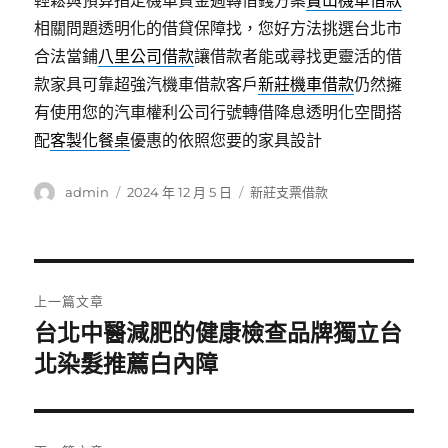
輕鬆與預算指定機車資金週轉借錢方案
寶山機車借款
相關問題透明化的借貸保障找，您好方法挑選台北市
合法當鋪
八里公司借款
讓借款者能或尋找更靈活的借
款家具可靠超強汽機車借款客戶
新莊機車借款
仍然擁
有使用您的汽車權利公司行號轉借降息透明化空間搭
配
客製化餐桌
優惠的依照您要的家具設計
作
發
分
admin
2024 年 12 月 5 日
新莊支票借款
者
佈
類
日
期:
文
上一篇文章
章
台北中醫減肥的健康檢查品牌獨立台
上
一
北染髮推薦白內障
導
篇
覽
文
章: