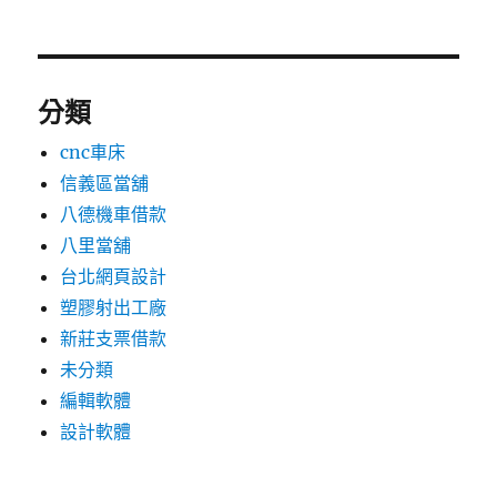
分類
cnc車床
信義區當舖
八德機車借款
八里當舖
台北網頁設計
塑膠射出工廠
新莊支票借款
未分類
編輯軟體
設計軟體