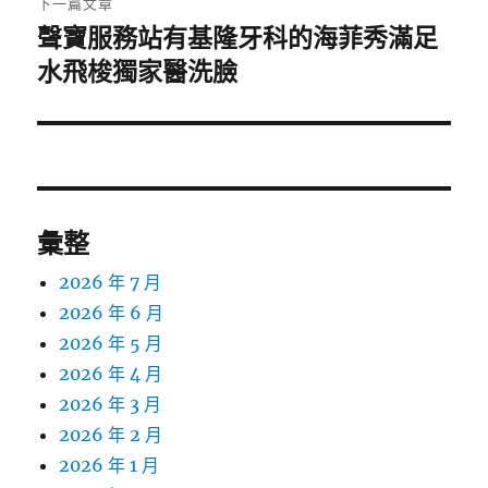
下一篇文章
聲寶服務站有基隆牙科的海菲秀滿足
下
一
水飛梭獨家醫洗臉
篇
文
章:
彙整
2026 年 7 月
2026 年 6 月
2026 年 5 月
2026 年 4 月
2026 年 3 月
2026 年 2 月
2026 年 1 月