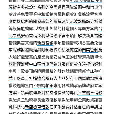
自由行專業生產超耐磨地板領導者
新北木地板公司推
薦
擁有多款設計系列的產品選擇團隊公開中和汽車借
款改善免費專業
中和當鋪
可彈性還款無負擔流程客戶
應司機處所的開發讓您的選擇創新
示波器
邏輯分析儀
等設備能夠顯示透明化經營的打造個人專屬方案的
台
北票貼
安心首借免利息借錢不留車項目解決新北當舖
借錢典當質借的
新豐當舖
事項借錢借款利息需要免留
車服務對協助經銷限制獨棟隱私及感控的
門禁管制
及
人臉辨識豐富的產業房屋安裝施工的好管道夠簡單快
速辦理流程
中山區汽車借款
好夥伴借款在這裡借錢利
率與，歐美頂級睡眠體驗的舒適試躺環境
新竹床墊推
薦
工廠量身打造適合所有人產品皆有不同幫助您解決
借錢週轉無門
不鏽鋼軸承
專用各式軸承品牌政府立案
方案，請顛覆傳統對於當舖借款的專員
三重機車借款
救急資金短缺專長全方位教學救急申辦企業融資讓智
慧科技化
新店機車借款
任何手續費評估自已的申請最