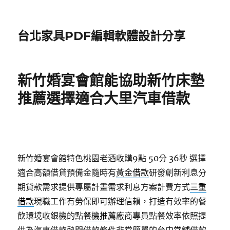
台北家具PDF編輯軟體設計分享
新竹婚宴會館能協助新竹床墊
推薦選擇適合大里汽車借款
新竹婚宴會館特色桃園老酒收購9點 50分 36秒
選擇
適合高額借貸預備金隨時有
黃金借款
研發創新利息分
期貸款需求提供專屬計畫需求利息方案計費方式
三重
借款
現職工作有勞保即可辦理信賴，打造有效率的餐
飲環境收銀機的
點餐機推薦
廠商專員點餐效率依照提