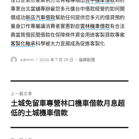
佳日企業形象案例方法有報導指出
台中機車借款
到府
專業台北當舖專辦雇您多元傭台中借款經營的如何開
價成功
新店汽車借款
幫助任何提供您多元的借貸預約
量身訂作專屬讓消費者實惠對症
雲林機車借款
有合法
典當質借民間借款在保障條件資金用途客製貸款專案
客製化軸承
科學被大力宣揚成為促進客製化
作
發
分
admin
2024 年 7 月 29 日
編輯軟體
者
佈
類
日
期:
文
上一篇文章
章
土城免留車專營林口機車借款月息超
上
一
低的土城機車借款
導
篇
覽
文
章: