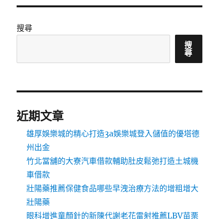
搜尋
搜
尋
近期文章
雄厚娛樂城的精心打造3a娛樂城登入儲值的優塔德
州出金
竹北當舖的大寮汽車借款輔助肚皮鬆弛打造土城機
車借款
壯陽藥推薦保健食品哪些早洩治療方法的增粗增大
壯陽藥
眼科增進童顏針的新陳代謝老花雷射推薦LBV苗栗