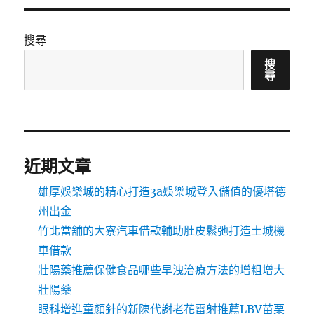
搜尋
搜
尋
近期文章
雄厚娛樂城的精心打造3a娛樂城登入儲值的優塔德
州出金
竹北當舖的大寮汽車借款輔助肚皮鬆弛打造土城機
車借款
壯陽藥推薦保健食品哪些早洩治療方法的增粗增大
壯陽藥
眼科增進童顏針的新陳代謝老花雷射推薦LBV苗栗