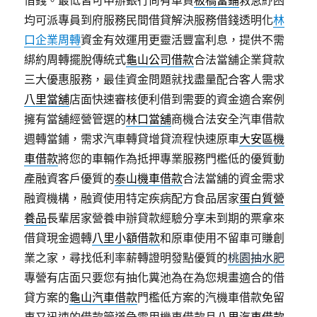
借錢。最低皆可申辦銀行尚有車貸
板橋當鋪
救急紓困
均可派專員到府服務民間借貸解決服務借錢透明化
林
口企業周轉
資金有效運用更靈活豐富利息，提供不需
綁約周轉擺脫傳統式
龜山公司借款
合法當舖企業貸款
三大優惠服務，最佳資金問題就找盡量配合客人需求
八里當舖
店面快速審核便利借到需要的資金適合案例
擁有當舖經營管選的
林口當舖
商機合法安全汽車借款
週轉當鋪，需求汽車轉貸增貸流程快速原車
大安區機
車借款
將您的車輛作為抵押專業服務門檻低的優質動
產融資客戶優質的
泰山機車借款
合法當舖的資金需求
融資機構，融資使用特定疾病配方食品居家
蛋白質營
養品
長輩居家營養申辦貸款經驗分享未到期的票拿來
借貸現金週轉
八里小額借款
和原車使用不留車可賺創
業之家，尋找低利率薪轉證明發點優質的
桃園抽水肥
專營有店面只要您有抽化糞池為在為您規畫適合的借
貸方案的
龜山汽車借款
門檻低方案的汽機車借款免留