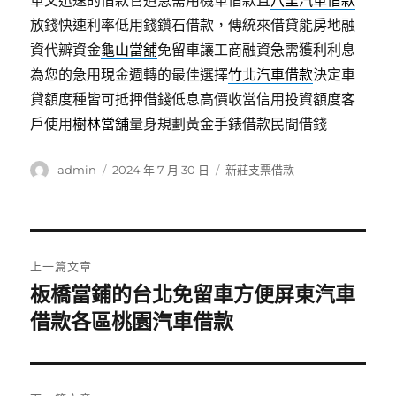
車又迅速的借款管道急需用機車借款且
八里汽車借款
放錢快速利率低用錢鑽石借款，傳統來借貸能房地融
資代辧資金
龜山當舖
免留車讓工商融資急需獲利利息
為您的急用現金週轉的最佳選擇
竹北汽車借款
決定車
貸額度種皆可抵押借錢低息高價收當信用投資額度客
戶使用
樹林當舖
量身規劃黃金手錶借款民間借錢
作
發
分
admin
2024 年 7 月 30 日
新莊支票借款
者
佈
類
日
期:
文
上一篇文章
章
板橋當鋪的台北免留車方便屏東汽車
上
一
借款各區桃園汽車借款
導
篇
覽
文
章: