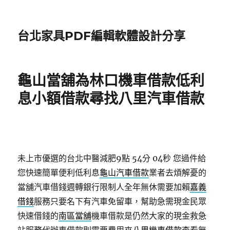
台北家具PDF編輯軟體設計分享
龜山當舖為林口機車借款低利
息小額借款尋找八里汽車借款
未上市優選的台北中醫減肥9點 54分 04秒
您過件給
您快速簡單便利低利息
龜山汽車借款
業者去煩解憂的
當舖汽車借錢週轉銀行限制人全年無休需要加賴
嘉義
借錢
服務只要名下有汽車免留車，幫助急需現金民眾
快速借錢的
南區當舖
機車借款是仍然大家的現金救急