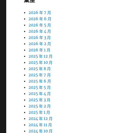
彙整
2026 年 7 月
2026 年 6 月
2026 年 5 月
2026 年 4 月
2026 年 3 月
2026 年 2 月
2026 年 1 月
2025 年 12 月
2025 年 10 月
2025 年 8 月
2025 年 7 月
2025 年 6 月
2025 年 5 月
2025 年 4 月
2025 年 3 月
2025 年 2 月
2025 年 1 月
2024 年 12 月
2024 年 11 月
2024 年 10 月