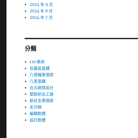
2024 年 9 月
2024 年 8 月
2024 年 7 月
分類
cnc車床
信義區當舖
八德機車借款
八里當舖
台北網頁設計
塑膠射出工廠
新莊支票借款
未分類
編輯軟體
設計軟體