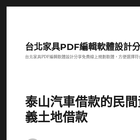
台北家具PDF編輯軟體設計
台北家具PDF編輯軟體設計分享免費線上規劃軟體，方便選擇符
泰山汽車借款的民間
義土地借款