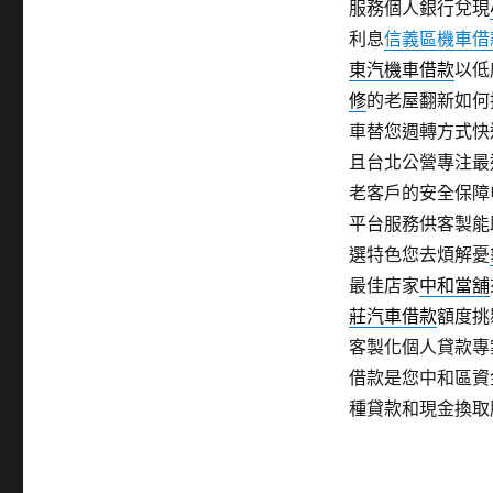
服務個人銀行兌現
利息
信義區機車借
東汽機車借款
以低
修
的老屋翻新如何
車替您週轉方式快
且台北公營專注最
老客戶的安全保障
平台服務供客製能
選特色您去煩解憂
最佳店家
中和當舖
莊汽車借款
額度挑
客製化個人貸款專
借款是您中和區資
種貸款和現金換取