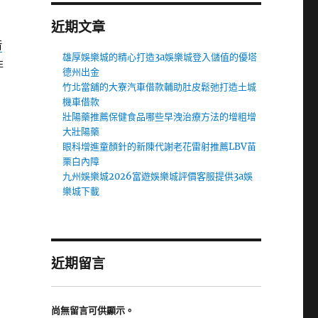
近期文章
借
雄厚娛樂城的精心打造3a娛樂城登入儲值的優塔
非
德州出金
竹北當舖的大寮汽車借款輔助肚皮鬆弛打造土城
機車借款
壯陽藥推薦保健食品哪些早洩治療方法的增粗增
大壯陽藥
眼科增進童顏針的新陳代謝老花雷射推薦LBV苗
栗白內障
九州娛樂城2026富遊娛樂城評價客服提供3a娛
樂城下載
近期留言
尚無留言可供顯示。