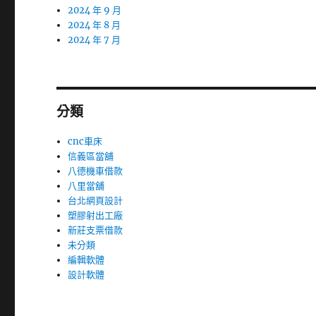
2024 年 9 月
2024 年 8 月
2024 年 7 月
分類
cnc車床
信義區當舖
八德機車借款
八里當舖
台北網頁設計
塑膠射出工廠
新莊支票借款
未分類
編輯軟體
設計軟體