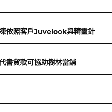
依照客戶Juvelook與精靈針
代書貸款可協助樹林當舖