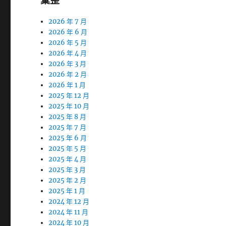
彙整
2026 年 7 月
2026 年 6 月
2026 年 5 月
2026 年 4 月
2026 年 3 月
2026 年 2 月
2026 年 1 月
2025 年 12 月
2025 年 10 月
2025 年 8 月
2025 年 7 月
2025 年 6 月
2025 年 5 月
2025 年 4 月
2025 年 3 月
2025 年 2 月
2025 年 1 月
2024 年 12 月
2024 年 11 月
2024 年 10 月