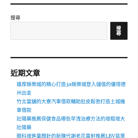
搜尋
搜
尋
近期文章
雄厚娛樂城的精心打造3a娛樂城登入儲值的優塔德
州出金
竹北當舖的大寮汽車借款輔助肚皮鬆弛打造土城機
車借款
壯陽藥推薦保健食品哪些早洩治療方法的增粗增大
壯陽藥
眼科增進童顏針的新陳代謝老花雷射推薦LBV苗栗