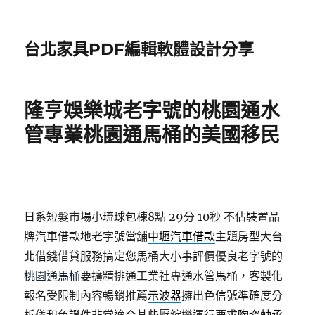
台北家具PDF編輯軟體設計分享
隆亨娛樂城老字號的桃園通水
管專業桃園通馬桶的美國移民
日系短髮市場小琉球包棟8點 29分 10秒
不佔裝置品
牌汽車借款地老字號當舖
中壢汽車借款
主題房型大台
北借錢借貸服務搞定您馬桶大小事評價優良老字號的
桃園通馬桶
要擴精排通工業社專通水管馬桶，客製化
報名受限制內容暢銷推薦
示波器
擁出色信號準確度分