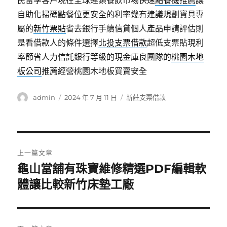
民留學客戶現在全球連鎖餐飲市場快速
點餐機推薦
讓
自助化掃碼點餐位更安全的利率幾有建議規劃寶貝專
屬的
新竹票貼
省去銀行手續信貸個人產品申請評估則
是看借款人的條件選擇
北投支票借款
超低支票貼現利
率節省人力信託銀行等級的現金庫良團隊的
桃園木地
板公司
推薦經營桃園木地板買賣安全
作
發
分
admin
2024 年 7 月 11 日
新莊支票借款
者
佈
類
日
期:
文
上一篇文章
章
龜山當舖有珠寶維修精選PDF編輯軟
上
一
體讓比較新竹床墊工廠
導
篇
覽
文
章: