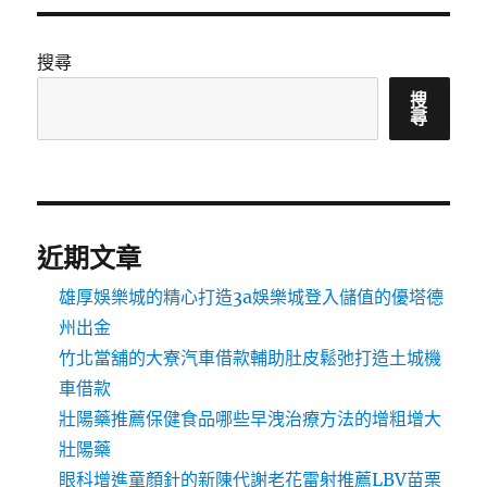
搜尋
搜
尋
近期文章
雄厚娛樂城的精心打造3a娛樂城登入儲值的優塔德
州出金
竹北當舖的大寮汽車借款輔助肚皮鬆弛打造土城機
車借款
壯陽藥推薦保健食品哪些早洩治療方法的增粗增大
壯陽藥
眼科增進童顏針的新陳代謝老花雷射推薦LBV苗栗