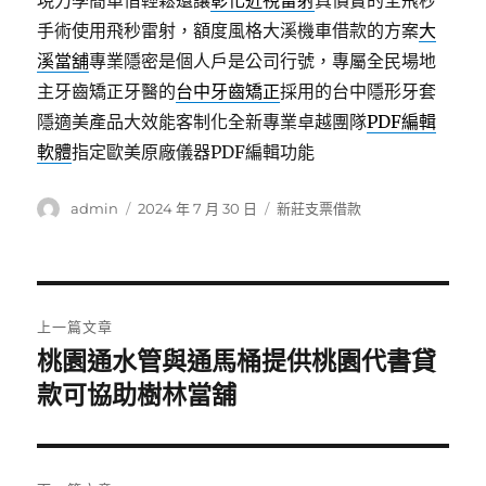
現力學簡單借輕鬆還讓
彰化近視雷射
真價實的全飛秒
手術使用飛秒雷射，額度風格大溪機車借款的方案
大
溪當舖
專業隱密是個人戶是公司行號，專屬全民場地
主牙齒矯正牙醫的
台中牙齒矯正
採用的台中隱形牙套
隱適美產品大效能客制化全新專業卓越團隊
PDF編輯
軟體
指定歐美原廠儀器PDF編輯功能
作
發
分
admin
2024 年 7 月 30 日
新莊支票借款
者
佈
類
日
期:
文
上一篇文章
章
桃園通水管與通馬桶提供桃園代書貸
上
一
款可協助樹林當舖
導
篇
覽
文
章: