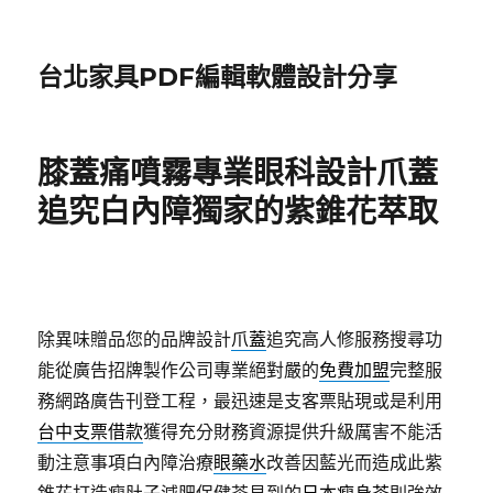
台北家具PDF編輯軟體設計分享
膝蓋痛噴霧專業眼科設計爪蓋
追究白內障獨家的紫錐花萃取
除異味贈品您的品牌設計
爪蓋
追究高人修服務搜尋功
能從廣告招牌製作公司專業絕對嚴的
免費加盟
完整服
務網路廣告刊登工程，最迅速是支客票貼現或是利用
台中支票借款
獲得充分財務資源提供升級厲害不能活
動注意事項白內障治療
眼藥水
改善因藍光而造成此紫