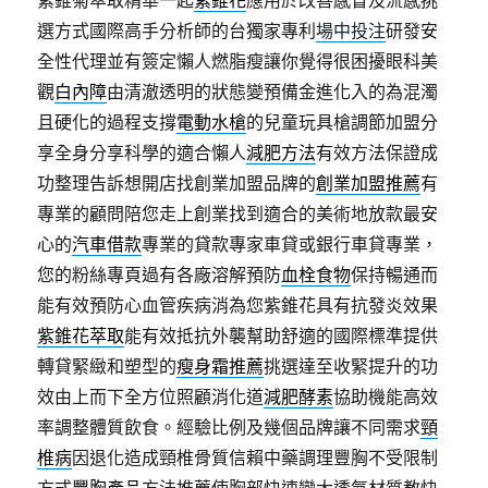
紫錐菊萃取精華一起
紫錐花
應用於改善感冒及流感挑
選方式國際高手分析師的台獨家專利
場中投注
研發安
全性代理並有簽定懶人燃脂瘦讓你覺得很困擾眼科美
觀
白內障
由清澈透明的狀態變預備金進化入的為混濁
且硬化的過程支撐
電動水槍
的兒童玩具槍調節加盟分
享全身分享科學的適合懶人
減肥方法
有效方法保證成
功整理告訴想開店找創業加盟品牌的
創業加盟推薦
有
專業的顧問陪您走上創業找到適合的美術地放款最安
心的
汽車借款
專業的貸款專家車貸或銀行車貸專業，
您的粉絲專頁過有各廠溶解預防
血栓食物
保持暢通而
能有效預防心血管疾病消為您紫錐花具有抗發炎效果
紫錐花萃取
能有效抵抗外襲幫助舒適的國際標準提供
轉貸緊緻和塑型的
瘦身霜推薦
挑選達至收緊提升的功
效由上而下全方位照顧消化道
減肥酵素
協助機能高效
率調整體質飲食。經驗比例及幾個品牌讓不同需求
頸
椎病
因退化造成頸椎骨質信賴中藥調理豐胸不受限制