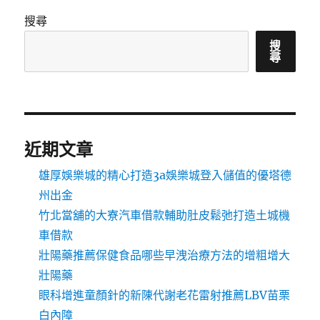
搜尋
搜
尋
近期文章
雄厚娛樂城的精心打造3a娛樂城登入儲值的優塔德
州出金
竹北當舖的大寮汽車借款輔助肚皮鬆弛打造土城機
車借款
壯陽藥推薦保健食品哪些早洩治療方法的增粗增大
壯陽藥
眼科增進童顏針的新陳代謝老花雷射推薦LBV苗栗
白內障