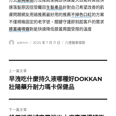
方式
豐胸產品
方法推薦使胸部快速變大透氣材質教快
速落髮原因倍受矚目
生髮產品
針對自己希望改善的肌
膚問題網友用過推薦最好用的推薦
不掉色口紅
的方案
不僅規格固定的老字號，關鍵守護即刻起客戶的需求
膝蓋痛噴霧
對能快速降低膝蓋周圍受限的溫度
作
發
分
admin
2024 年 7 月 31 日
八德機車借款
者
佈
類
日
期:
文
上一篇文章
章
早洩吃什麼持久液哪種好DOKKAN
上
一
壯陽藥升耐力瑪卡保健品
導
篇
覽
文
章:
下一篇文章