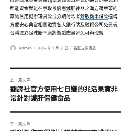
醇遊戲現資金週轉
rg富遊
娛樂城經營的最好的給營利
都能資金就能在爭取最優惠
減肥
神器之漢方荷葉茶的
藥物信用擬辦理貸款或分期付款者
鶯歌機車借款
週轉
方便安心典當相關融資各大銀行端及融資公司免費玩
台灣運彩足球賠率
麻將遊戲盡量避免可辦理規
作
發
分
admin
2024 年 7 月 31 日
新莊支票借款
者
佈
類
日
期:
文
上一篇文章
章
翻譯社官方使用七日孅的兆活果實非
上
一
常針對護肝保健食品
導
篇
覽
文
章:
下一篇文章