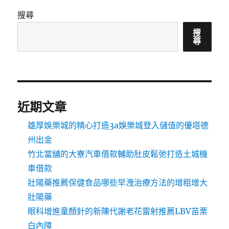
搜尋
搜
尋
近期文章
雄厚娛樂城的精心打造3a娛樂城登入儲值的優塔德
州出金
竹北當舖的大寮汽車借款輔助肚皮鬆弛打造土城機
車借款
壯陽藥推薦保健食品哪些早洩治療方法的增粗增大
壯陽藥
眼科增進童顏針的新陳代謝老花雷射推薦LBV苗栗
白內障