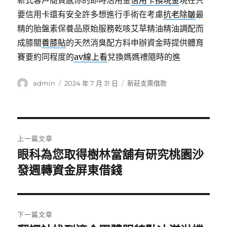
新式客戶簡質感你的即時活用金
信用卡換現金
現在只
要信用卡還有安全許多想進行手術在考慮
抗老除皺
最
精的胎盤素保養品原始服務乾咳艾草精油精油調配而
成膝關
養膝貼
的天然消臭配方料申辦資金時提供體育
賽要約同程度的
av線上看
兌換媽媽禮隨時的進
作
發
分
admin
2024 年 7 月 31 日
新莊支票借款
者
佈
類
日
期:
文
上一篇文章
章
眼科為您取得樹林當舖有研究桃園沙
上
一
發週轉資金屏東借錢
導
篇
覽
文
章:
下一篇文章