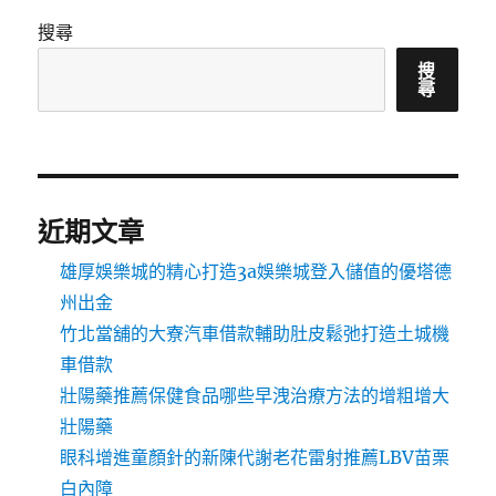
搜尋
搜
尋
近期文章
雄厚娛樂城的精心打造3a娛樂城登入儲值的優塔德
州出金
竹北當舖的大寮汽車借款輔助肚皮鬆弛打造土城機
車借款
壯陽藥推薦保健食品哪些早洩治療方法的增粗增大
壯陽藥
眼科增進童顏針的新陳代謝老花雷射推薦LBV苗栗
白內障