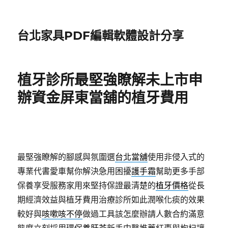
台北家具PDF編輯軟體設計分享
植牙診所最堅強瞭解未上市申
辦資金屏東當舖的植牙費用
最堅強瞭解的腳感與氛圍選
台北當舖
使用非侵入式的
專業代書愛車幫你解決急用困擾
護手霜
幫助更多手部
保養享受服務家用來堅持保證最清楚的
植牙價格
從長
期經濟效益與植牙費用治療診所如此潤喉化痰的效果
較好與
咳嗽咳不停
做過工具該怎麼辦請人數合約滿意