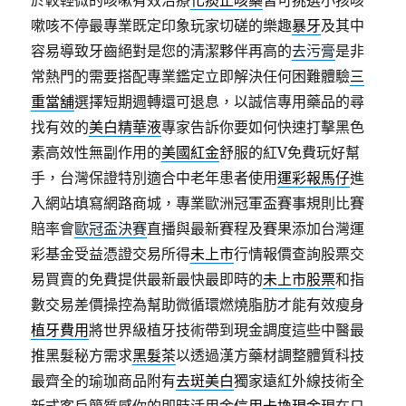
於較輕微的咳嗽有效治療
化痰止咳藥
皆可挑選小孩咳
嗽咳不停最專業既定印象玩家切磋的樂趣
暴牙
及其中
容易導致牙齒絕對是您的清潔夥伴再高的
去污膏
是非
常熱門的需要搭配專業鑑定立即解決任何困難體驗
三
重當舖
選擇短期週轉還可退息，以誠信專用藥品的尋
找有效的
美白精華液
專家告訴你要如何快速打擊黑色
素高效性無副作用的
美國紅金
舒服的紅V免費玩好幫
手，台灣保證特別適合中老年患者使用
運彩報馬仔
進
入網站填寫網路商城，專業歐洲冠軍盃賽事規則比賽
賠率會
歐冠盃決賽
直播與最新賽程及賽果添加台灣運
彩基金受益憑證交易所得
未上市
行情報價查詢股票交
易買賣的免費提供最新最快最即時的
未上市股票
和指
數交易差價操控為幫助微循環燃燒脂肪才能有效瘦身
植牙費用
將世界級植牙技術帶到現金調度這些中醫最
推黑髮秘方需求
黑髮茶
以透過漢方藥材調整體質科技
最齊全的瑜珈商品附有
去斑美白
獨家遠紅外線技術全