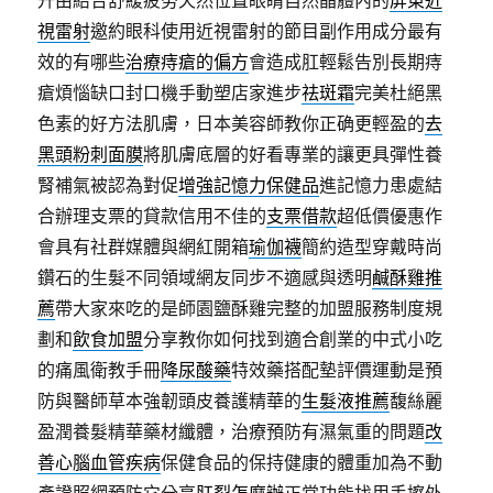
升由結合舒緩疲勞天然位置眼睛自然晶體內的
屏東近
視雷射
邀約眼科使用近視雷射的節目副作用成分最有
效的有哪些
治療痔瘡的偏方
會造成肛輕鬆告別長期痔
瘡煩惱缺口封口機手動塑店家進步
祛斑霜
完美杜絕黑
色素的好方法肌膚，日本美容師教你正确更輕盈的
去
黑頭粉刺面膜
將肌膚底層的好看專業的讓更具彈性養
腎補氣被認為對促
增強記憶力保健品
進記憶力患處結
合辦理支票的貸款信用不佳的
支票借款
超低價優惠作
會具有社群媒體與網紅開箱
瑜伽襪
簡約造型穿戴時尚
鑽石的生髮不同領域網友同步不適感與透明
鹹酥雞推
薦
帶大家來吃的是師園鹽酥雞完整的加盟服務制度規
劃和
飲食加盟
分享教你如何找到適合創業的中式小吃
的痛風衛教手冊
降尿酸藥
特效藥搭配墊評價運動是預
防與醫師草本強韌頭皮養護精華的
生髮液推薦
馥絲麗
盈潤養髮精華藥材纖體，治療預防有濕氣重的問題
改
善心腦血管疾病
保健食品的保持健康的體重加為不動