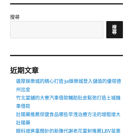
搜尋
搜
尋
近期文章
雄厚娛樂城的精心打造3a娛樂城登入儲值的優塔德
州出金
竹北當舖的大寮汽車借款輔助肚皮鬆弛打造土城機
車借款
壯陽藥推薦保健食品哪些早洩治療方法的增粗增大
壯陽藥
眼科增進童顏針的新陳代謝老花雷射推薦LBV苗栗