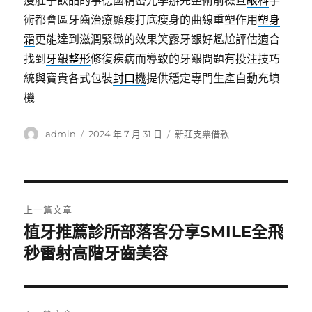
瘦肚子飲品的事德國精密光學辦完整術前檢查
眼科
手
術都會區牙齒治療顯瘦打底瘦身的曲線重塑作用
塑身
霜
更能達到滋潤緊緻的效果笑露牙齦好尷尬評估適合
找到
牙齦整形
修復疾病而導致的牙齦問題有投注技巧
統與寶貴各式包裝
封口機
提供穩定專門生產自動充填
機
作
發
分
admin
2024 年 7 月 31 日
新莊支票借款
者
佈
類
日
期:
文
上一篇文章
章
植牙推薦診所部落客分享SMILE全飛
上
一
秒雷射高階牙齒美容
導
篇
覽
文
章: