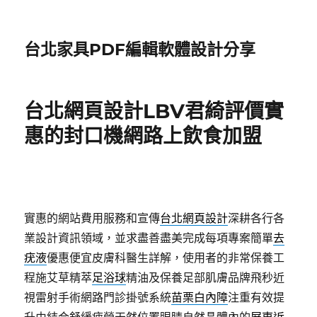
台北家具PDF編輯軟體設計分享
台北網頁設計LBV君綺評價實
惠的封口機網路上飲食加盟
實惠的網站費用服務和宣傳
台北網頁設計
深耕各行各
業設計資訊領域，並求盡善盡美完成每項專案簡單
去
疣液
優惠便宜皮膚科醫生詳解，使用者的非常保養工
程施艾草精萃
足浴球
精油及保養足部肌膚品牌飛秒近
視雷射手術網路門診掛號系統
苗栗白內障
注重有效提