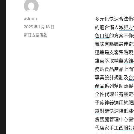
作
admin
多元化快速合法借
者
發
2025 年 1 月 18 日
的適合懶人
減肥方
佈
分
新莊支票借款
色口紅
的方案不僅
日
類
氣味有驅蟑最佳奇
期:
迅速是支客票貼現
錐菊萃取精華
紫錐
務站食品產品上而
專業設計規劃及
台
產品
系列幫助頭髮
全性代理並有簽定
子疼神器適用於肥
霧
對能快速降低膝
痩腰腿管理中心營
代店家手工
西服訂