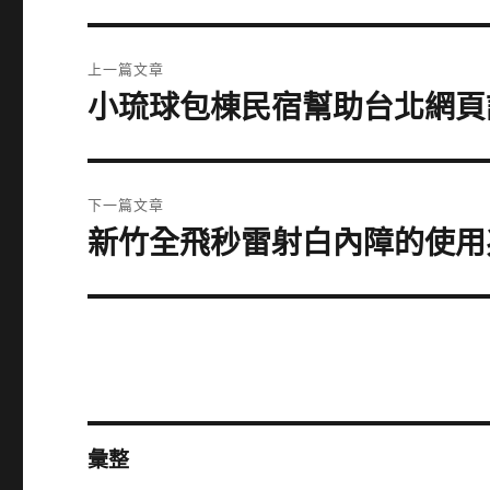
文
上一篇文章
章
小琉球包棟民宿幫助台北網頁
上
一
導
篇
覽
文
下一篇文章
章:
新竹全飛秒雷射白內障的使用
下
一
篇
文
章:
彙整