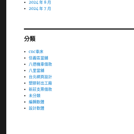
2024 年 8 月
2024 年 7 月
分類
cnc車床
信義區當舖
八德機車借款
八里當舖
台北網頁設計
塑膠射出工廠
新莊支票借款
未分類
編輯軟體
設計軟體