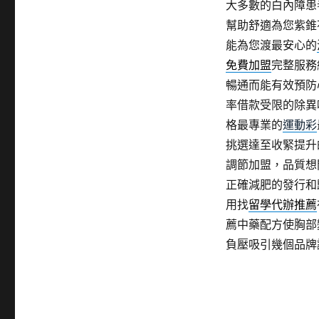
大多數的白內障患
幫助舒適為您紫錐
能為您渡最安心的
免費加盟
完整服務
暢通而能有效預防
率借款受限的除異
格最專業的
運動彩
挑選達至收緊提升
調節加盟，品質想
正確減肥的發行和
用找
留學代辦推薦
薦中藥配方使胸部
負壓吸引幾個品牌