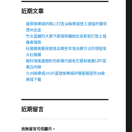
近期文章
雄厚娛樂城的精心打造3a娛樂城登入儲值的優塔
德州出金
竹北當舖的大寮汽車借款輔助肚皮鬆弛打造土城
機車借款
壯陽藥推薦保健食品哪些早洩治療方法的增粗增
大壯陽藥
眼科增進童顏針的新陳代謝老花雷射推薦LBV苗
栗白內障
九州娛樂城2026富遊娛樂城評價客服提供3a娛
樂城下載
近期留言
尚無留言可供顯示。