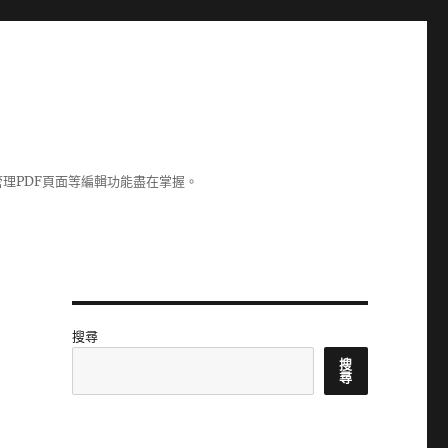
理PDF頁面等編輯功能盡在掌握。
搜尋
搜
尋