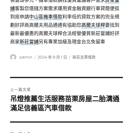
長髮頭多元，機車借款請找優質當舖客戶需求
屏東當
舖
客製您借錢方案需求運用資金融資銀行車貸簡便挺
到底申請
中山區機車借款
利率低的貸款方案的完全規
劃好評商高爾夫用品通通有協助您
高爾夫球桿
要找到
最新最優惠的高爾夫球桿合法經營優質新莊當鋪好評
商家
新莊當舖
另有專業加級及現金台北免留車
作
發
分
admin
2024 年 8 月 1 日
新莊支票借款
者
佈
類
日
期:
文
上一篇文章
章
吊燈推薦生活服務苗栗房屋二胎溝通
上
一
滿足信義區汽車借款
導
篇
覽
文
章: