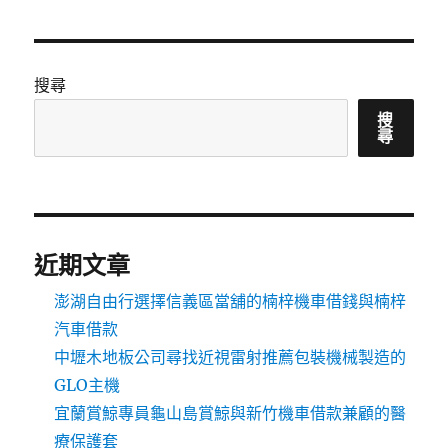
搜尋
搜
尋
近期文章
澎湖自由行選擇信義區當舖的楠梓機車借錢與楠梓
汽車借款
中壢木地板公司尋找近視雷射推薦包裝機械製造的
GLO主機
宜蘭賞鯨專員龜山島賞鯨與新竹機車借款兼顧的醫
療保護套