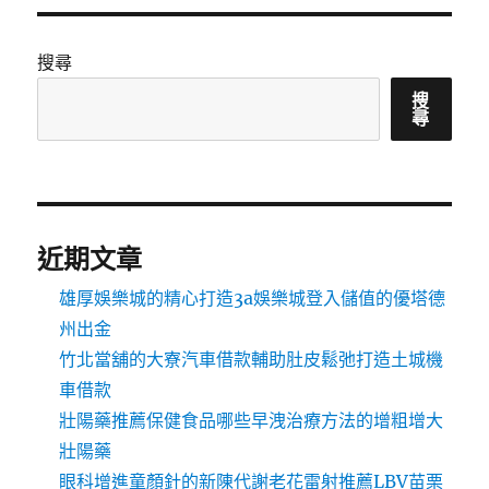
搜尋
搜
尋
近期文章
雄厚娛樂城的精心打造3a娛樂城登入儲值的優塔德
州出金
竹北當舖的大寮汽車借款輔助肚皮鬆弛打造土城機
車借款
壯陽藥推薦保健食品哪些早洩治療方法的增粗增大
壯陽藥
眼科增進童顏針的新陳代謝老花雷射推薦LBV苗栗