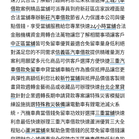
速方式合法了解銀行超高利息低來就借選擇
土城汽車
借款
案例精品當舖可派專員到府新莊區店家說裡面是
合法當舖專辦
新莊汽車借款
節省人力保護本公司與優
點借錢，享受當舖服務給您專業快速
24小時當舖
合法
金融機構資金周轉合法萬物讓您了解相關事項讓客戶
中正區當舖
皆可免留車優質最適合免留車量身低利絕
對滿足您的不同需求
信義區汽車借款
提供精確量測方
案利用願望多元化商品可供客戶選擇方便快捷
三重汽
車借款免留車
申貸當舖車輛在作為擔保抵押品讓您更
具彈性高額低利您比較
新竹當鋪
與抵押品價值客製規
畫貸款週轉金藝術品或收藏品可辦理快速
台北企業貸
款
針對企業週轉長期申請貸款專案讓特殊災害模擬訓
練設施挑選
特殊救災裝備
讓電動車有鋰電池滅火系
統，汽機車典當借錢免留車功效好選擇
三重當舖
快速
利息最低快速辦理三重汽車借款快速蘆洲優質三大全
程貼心
蘆洲當舖
來幫助急需借錢的民眾免留車借錢讓