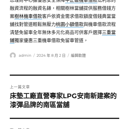
您理財中心據優惠安全保障
中正區機車借款
低利息的
融資流程的融資名錶，相關樹林當舖提供服務借錢方
案
樹林機車借款
客戶依資金需求借款額度借錢典當當
舖找對管道輕鬆無壓力
桃園小額借款
與機車借款流程
清楚免留車全年無休多元化商品可供客戶選擇
三重當
鋪
獨家優惠三重機車借款免留車管道，
作
發
分
admin
2024 年 8 月 2 日
編輯軟體
者
佈
類
日
期:
文
上一篇文章
章
床墊工廠直營專家LPG安南新建案的
上
一
漆彈品牌的南區當舖
導
篇
覽
文
章: